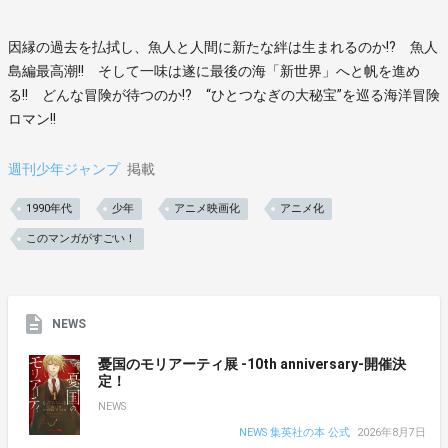
因縁の過去を払拭し、魚人と人間に新たな絆は生まれるのか!? 魚人
島編最高潮!! そして一味は遂に最後の海「新世界」へと帆を進め
る!! どんな冒険が待つのか!? “ひとつなぎの大秘宝”を巡る海洋冒険
ロマン!!
週刊少年ジャンプ
掲載
1990年代
少年
アニメ映画化
アニメ化
このマンガがすごい！
NEWS
憂国のモリアーティ展 -10th anniversary-開催決
定！
NEWS
NEWS 集英社の本 公式
2026年8月7日