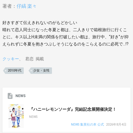
著者：
仔縞 楽々
好きすぎて伝えきれないのがもどかしい
晴れて恋人同士になった冬夏と都は、二人きりで箱根旅行に行くこ
とに。キス以上H未満の関係を打破したい都は、旅行中、“好き”が抑
えられずに冬夏を抱きつぶしそうになるのをこらえるのに必死で…!?
クッキー
君恋
掲載
2010年代
少女・女性
NEWS
『ハニーレモンソーダ』完結記念展開催決定！
NEWS
NEWS 集英社の本 公式
2026年8月4日