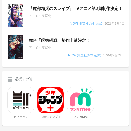
『魔都精兵のスレイブ』TVアニメ第3期制作決定！
アニメ・実写化
NEWS 集英社の本 公式
2026年8月4日
舞台「呪術廻戦」新作上演決定！
アニメ・実写化
NEWS 集英社の本 公式
2026年7月27日
公式アプリ
ゼブラック
少年ジャンプ＋
マンガMee