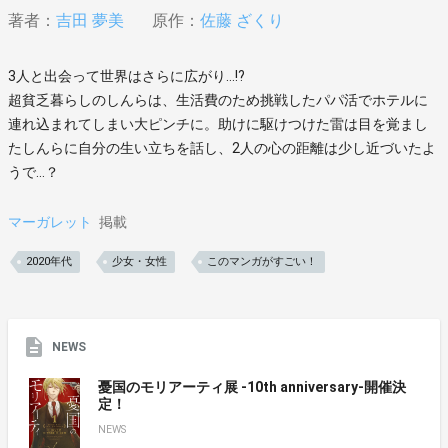
著者：
吉田 夢美
原作：
佐藤 ざくり
3人と出会って世界はさらに広がり…!?
超貧乏暮らしのしんらは、生活費のため挑戦したパパ活でホテルに
連れ込まれてしまい大ピンチに。助けに駆けつけた雷は目を覚まし
たしんらに自分の生い立ちを話し、2人の心の距離は少し近づいたよ
うで…？
マーガレット
掲載
2020年代
少女・女性
このマンガがすごい！
NEWS
憂国のモリアーティ展 -10th anniversary-開催決
定！
NEWS