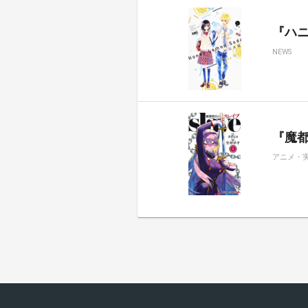
『ハ
NEWS
『魔都
アニメ・