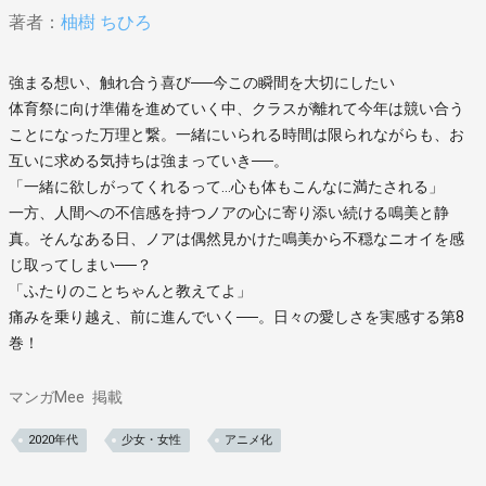
著者：
柚樹 ちひろ
強まる想い、触れ合う喜び──今この瞬間を大切にしたい
体育祭に向け準備を進めていく中、クラスが離れて今年は競い合う
ことになった万理と繋。一緒にいられる時間は限られながらも、お
互いに求める気持ちは強まっていき──。
「一緒に欲しがってくれるって…心も体もこんなに満たされる」
一方、人間への不信感を持つノアの心に寄り添い続ける鳴美と静
真。そんなある日、ノアは偶然見かけた鳴美から不穏なニオイを感
じ取ってしまい──？
「ふたりのことちゃんと教えてよ」
痛みを乗り越え、前に進んでいく──。日々の愛しさを実感する第8
巻！
マンガMee
掲載
2020年代
少女・女性
アニメ化