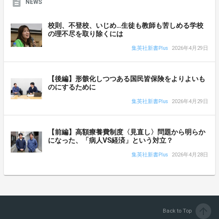
NEWS
校則、不登校、いじめ…生徒も教師も苦しめる学校
の理不尽を取り除くには
集英社新書Plus
2026年4月29日
【後編】形骸化しつつある国民皆保険をよりよいも
のにするために
集英社新書Plus
2026年4月29日
【前編】高額療養費制度〈見直し〉問題から明らか
になった、「病人VS経済」という対立？
集英社新書Plus
2026年4月28日
arrow_upward
Back to Top