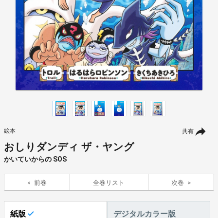
絵本
共有
おしりダンディ ザ・ヤング
かいていからの SOS
前巻
全巻リスト
次巻
紙版
デジタルカラー版