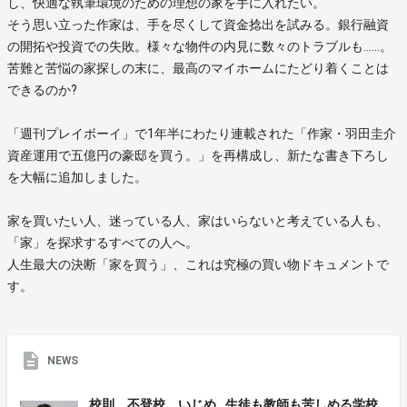
し、快適な執筆環境のための理想の家を手に入れたい。
そう思い立った作家は、手を尽くして資金捻出を試みる。銀行融資
の開拓や投資での失敗。様々な物件の内見に数々のトラブルも……。
苦難と苦悩の家探しの末に、最高のマイホームにたどり着くことは
できるのか?
「週刊プレイボーイ」で1年半にわたり連載された「作家・羽田圭介
資産運用で五億円の豪邸を買う。」を再構成し、新たな書き下ろし
を大幅に追加しました。
家を買いたい人、迷っている人、家はいらないと考えている人も、
「家」を探求するすべての人へ。
人生最大の決断「家を買う」、これは究極の買い物ドキュメントで
す。
NEWS
校則、不登校、いじめ…生徒も教師も苦しめる学校