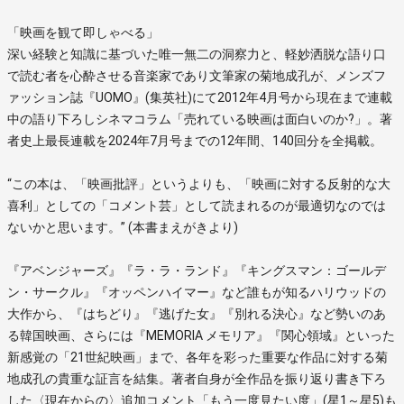
「映画を観て即しゃべる」
深い経験と知識に基づいた唯一無二の洞察力と、軽妙洒脱な語り口
で読む者を心酔させる音楽家であり文筆家の菊地成孔が、メンズフ
ァッション誌『UOMO』(集英社)にて2012年4月号から現在まで連載
中の語り下ろしシネマコラム「売れている映画は面白いのか?」。著
者史上最長連載を2024年7月号までの12年間、140回分を全掲載。
“この本は、「映画批評」というよりも、「映画に対する反射的な大
喜利」としての「コメント芸」として読まれるのが最適切なのでは
ないかと思います。” (本書まえがきより)
『アベンジャーズ』『ラ・ラ・ランド』『キングスマン：ゴールデ
ン・サークル』『オッペンハイマー』など誰もが知るハリウッドの
大作から、『はちどり』『逃げた女』『別れる決心』など勢いのあ
る韓国映画、さらには『MEMORIA メモリア』『関心領域』といった
新感覚の「21世紀映画」まで、各年を彩った重要な作品に対する菊
地成孔の貴重な証言を結集。著者自身が全作品を振り返り書き下ろ
した〈現在からの〉追加コメント「もう一度見たい度」(星1～星5)も