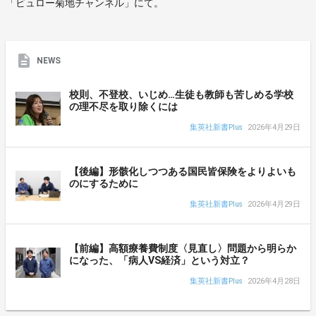
「ビュロー菊地チャンネル」にて。
NEWS
校則、不登校、いじめ…生徒も教師も苦しめる学校
の理不尽を取り除くには
集英社新書Plus
2026年4月29日
【後編】形骸化しつつある国民皆保険をよりよいも
のにするために
集英社新書Plus
2026年4月29日
【前編】高額療養費制度〈見直し〉問題から明らか
になった、「病人VS経済」という対立？
集英社新書Plus
2026年4月28日