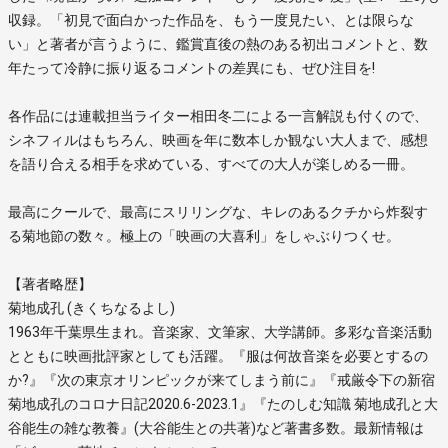
収録。「初見で面白かった作品を、もう一度見たい、とは限らな
い」と著者が言うように、鑑賞直後の熱のある初出コメントと、数
年たって冷静に振り返るコメントの差異にも、ぜひ注目を!
各作品には連載担当ライター相田冬二による一言解説も付くので、
シネフィルはもちろん、映画を年に数本しか観ない大人まで、感想
を語り合える相手を求めている、すべての大人が楽しめる一冊。
最高にクールで、最高にスリリングな、キレのあるクチから炸裂す
る菊地節の数々。極上の「映画の大喜利」をしゃぶりつくせ。
【著者略歴】
菊地成孔 (きくちなるよし)
1963年千葉県生まれ。音楽家、文筆家、大学講師。多彩な音楽活動
とともに映画批評家としても活躍。『服は何故音楽を必要とするの
か?』『次の東京オリンピックが来てしまう前に』『戒厳令下の新宿
菊地成孔のコロナ日記2020.6-2023.1』『たのしむ知識 菊地成孔と大
谷能生の雑な教養』(大谷能生との共著)など著書多数。最新情報は