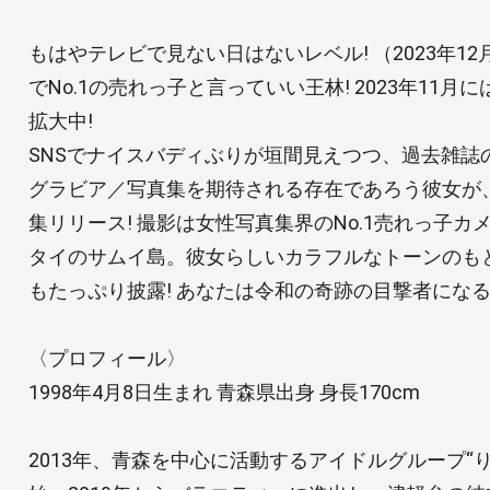
もはやテレビで見ない日はないレベル! （2023年1
でNo.1の売れっ子と言っていい王林! 2023年11
拡大中!
SNSでナイスバディぶりが垣間見えつつ、過去雑誌
グラビア／写真集を期待される存在であろう彼女が
集リリース! 撮影は女性写真集界のNo.1売れっ子
タイのサムイ島。彼女らしいカラフルなトーンのも
もたっぷり披露! あなたは令和の奇跡の目撃者になる
〈プロフィール〉
1998年4月8日生まれ 青森県出身 身長170cm
2013年、青森を中心に活動するアイドルグループ“