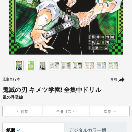
児童単行本
共有
鬼滅の刃 キメツ学園! 全集中ドリル
風の呼吸編
前巻
全巻リスト
次巻
紙版
デジタルカラー版