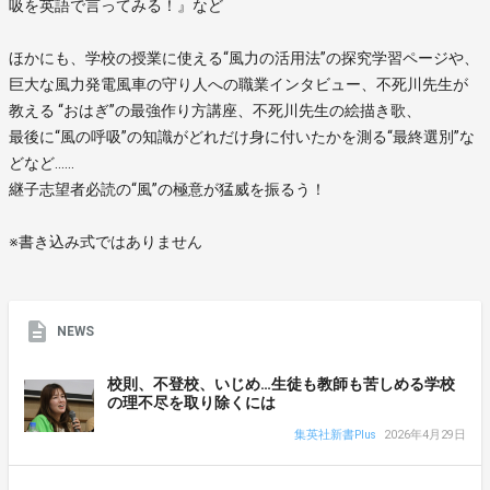
吸を英語で言ってみる！』など
ほかにも、学校の授業に使える“風力の活用法”の探究学習ページや、
巨大な風力発電風車の守り人への職業インタビュー、不死川先生が
教える “おはぎ”の最強作り方講座、不死川先生の絵描き歌、
最後に“風の呼吸”の知識がどれだけ身に付いたかを測る“最終選別”な
どなど……
継子志望者必読の“風”の極意が猛威を振るう！
※書き込み式ではありません
NEWS
校則、不登校、いじめ…生徒も教師も苦しめる学校
の理不尽を取り除くには
集英社新書Plus
2026年4月29日