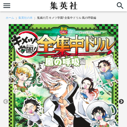
ホーム
集英社の本
鬼滅の刃 キメツ学園! 全集中ドリル 風の呼吸編