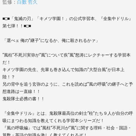
監修：
白數 哲久
■□■「鬼滅の刃」「キメツ学園！」の公式学習本、『全集中ドリル』
第七弾！！■□■
「選べェ 俺の”継子”になるか、俺に殺されるかァ」
“風柱”不死川実弥が“風”について疾“風”怒涛にレクチャーする学習本
だ！
キメツ学園の先生、先輩も巻き込んで知識の“大型台風”が日本上
陸！？
兄の背中を追う玄弥のように、これを読めば“風の呼吸”の継子へと予
想進路は一直線！！
鬼殺隊士必携の書！！
『全集中ドリル』とは、鬼殺隊最高位の剣士“柱”たち９人が自分の呼
吸にまつわる知識を教えてくれる学習本シリーズだ！
『風の呼吸編』では“風柱”不死川が“風”に関する理科・社会・国語・
算数・英語の知識を激しく教えてくれるぞ！