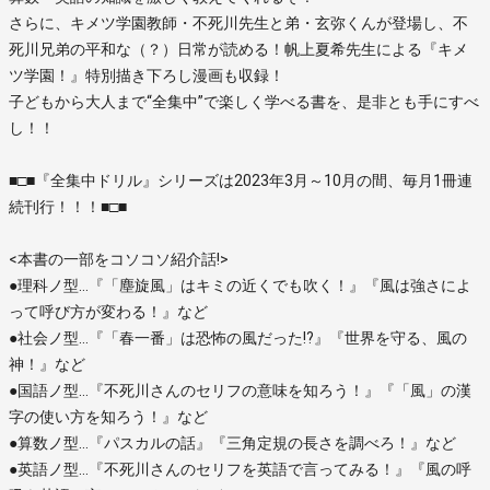
さらに、キメツ学園教師・不死川先生と弟・玄弥くんが登場し、不
死川兄弟の平和な（？）日常が読める！帆上夏希先生による『キメ
ツ学園！』特別描き下ろし漫画も収録！
子どもから大人まで“全集中”で楽しく学べる書を、是非とも手にすべ
し！！
■□■『全集中ドリル』シリーズは2023年3月～10月の間、毎月1冊連
続刊行！！！■□■
<本書の一部をコソコソ紹介話!>
●理科ノ型…『「塵旋風」はキミの近くでも吹く！』『風は強さによ
って呼び方が変わる！』など
●社会ノ型…『「春一番」は恐怖の風だった!?』『世界を守る、風の
神！』など
●国語ノ型…『不死川さんのセリフの意味を知ろう！』『「風」の漢
字の使い方を知ろう！』など
●算数ノ型…『パスカルの話』『三角定規の長さを調べろ！』など
●英語ノ型…『不死川さんのセリフを英語で言ってみる！』『風の呼