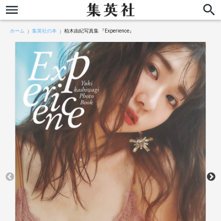
ホーム
集英社の本
柏木由紀写真集 『Experience』