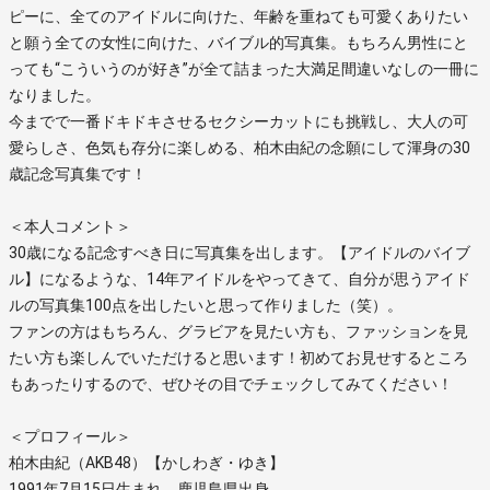
ピーに、全てのアイドルに向けた、年齢を重ねても可愛くありたい
と願う全ての女性に向けた、バイブル的写真集。もちろん男性にと
っても“こういうのが好き”が全て詰まった大満足間違いなしの一冊に
なりました。
今までで一番ドキドキさせるセクシーカットにも挑戦し、大人の可
愛らしさ、色気も存分に楽しめる、柏木由紀の念願にして渾身の30
歳記念写真集です！
＜本人コメント＞
30歳になる記念すべき日に写真集を出します。【アイドルのバイブ
ル】になるような、14年アイドルをやってきて、自分が思うアイド
ルの写真集100点を出したいと思って作りました（笑）。
ファンの方はもちろん、グラビアを見たい方も、ファッションを見
たい方も楽しんでいただけると思います！初めてお見せするところ
もあったりするので、ぜひその目でチェックしてみてください！
＜プロフィール＞
柏木由紀（AKB48）【かしわぎ・ゆき】
1991年7月15日生まれ、鹿児島県出身。