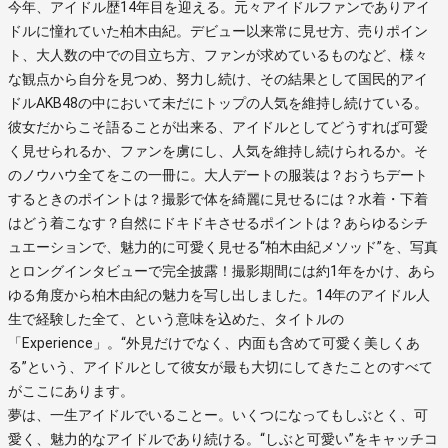
今年、アイドル歴14年目を迎える。元々アイドルファンでありアイ
ドルに憧れていた柏木由紀。デビュー以来常に見せ方、売りポイン
ト、大人数の中での目立ち方、ファンが求めているものなど、様々
な観点から自分を見つめ、努力し続け、その結果として国民的アイ
ドルAKB48の中において未だにトップの人気を維持し続けている。
彼女だからこそ語ることが出来る、アイドルとしてどうすれば可愛
く見せられるか、ファンを虜にし、人気を維持し続けられるか。そ
のノウハウ全てをこの一冊に。大人デートの服装は？おうちデート
するときのポイントは？撮影で体を綺麗に見せるには？水着・下着
はどう着こなす？自然にドキドキさせるポイントは？あらゆるシチ
ュエーションで、魅力的に可愛く見せる“柏木由紀メソッド”を、写真
とロングインタビューで完全披露！撮影期間には約1年をかけ、あら
ゆる角度から柏木由紀の魅力を写し出しました。14年のアイドル人
生で経験した全て、という意味を込めた、タイトルの
「Experience」。“外見だけでなく、内面も含めて可愛く美しくあ
る”という、アイドルとして彼女が最も大切にしてきたことのすべて
がここにあります。
夢は、一生アイドルでいることー。いくつになってもしぶとく、可
愛く、魅力的なアイドルであり続ける。“しぶと可愛い”をキャッチコ