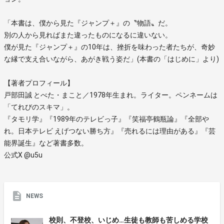
「本書は、僕から見た『ジャンプ＋』の〝物語〟だ。
別の人から見ればまた違ったものになるに違いない。
僕が見た『ジャンプ＋』の10年は、挫折を味わった者たちが、奇妙
な縁で支え合いながら、あがき戦う姿だ」(本書の「はじめに」より)
【著者プロフィール】
戸部田誠 とべた・まこと／1978年生まれ。ライター。ペンネームは
「てれびのスキマ」。
『タモリ学』『1989年のテレビっ子』『笑福亭鶴瓶論』『全部や
れ。日本テレビ えげつない勝ち方』『売れるには理由がある』『芸
能界誕生』など著書多数。
公式X @u5u
NEWS
校則、不登校、いじめ…生徒も教師も苦しめる学校