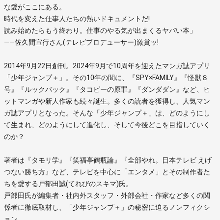
な愛がここにある。
時代を変えた仕事人たちの熱いドキュメントだ!
読み始めたらもう終わり。仕事のやる気が出まくるヤバい本」
――佐久間宣行さん(テレビプロデューサー)激賞ッ!
2014年9月22日創刊。2024年9月で10周年を迎えたマンガ誌アプリ
「少年ジャンプ＋」。その10年の間に、『SPY×FAMILY』『怪獣８
号』『ルックバック』『タコピーの原罪』『ダンダダン』など、ヒ
ットマンガや新人作家も続々誕生。多くの読者を獲得し、人気マン
ガ誌アプリとなった。そんな「少年ジャンプ＋」は、どのようにし
て生まれ、どのようにして進化し、そして今後どこを目指していく
のか？
著者は『タモリ学』『笑福亭鶴瓶論』『全部やれ。日本テレビ えげ
つない勝ち方』など、テレビを中心に「エンタメ」とその制作者た
ちを愛する戸部田誠(てれびのスキマ)氏。
戸部田氏が編集者・社内外スタッフ・外部会社・作家など多くの関
係者に徹底取材し、「少年ジャンプ＋」の秘密に迫るノンフィクシ
ョン。