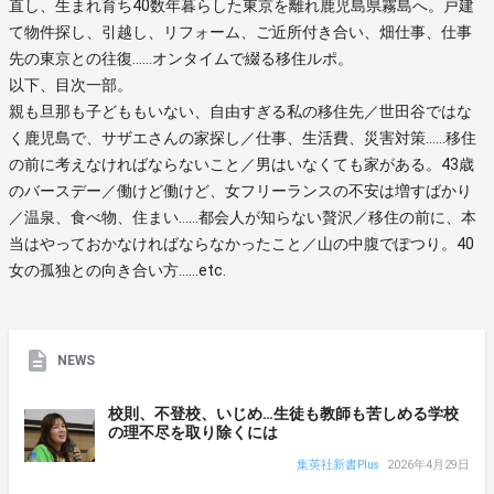
直し、生まれ育ち40数年暮らした東京を離れ鹿児島県霧島へ。戸建
て物件探し、引越し、リフォーム、ご近所付き合い、畑仕事、仕事
先の東京との往復……オンタイムで綴る移住ルポ。
以下、目次一部。
親も旦那も子どももいない、自由すぎる私の移住先／世田谷ではな
く鹿児島で、サザエさんの家探し／仕事、生活費、災害対策……移住
の前に考えなければならないこと／男はいなくても家がある。43歳
のバースデー／働けど働けど、女フリーランスの不安は増すばかり
／温泉、食べ物、住まい……都会人が知らない贅沢／移住の前に、本
当はやっておかなければならなかったこと／山の中腹でぽつり。40
女の孤独との向き合い方……etc.
NEWS
校則、不登校、いじめ…生徒も教師も苦しめる学校
の理不尽を取り除くには
集英社新書Plus
2026年4月29日