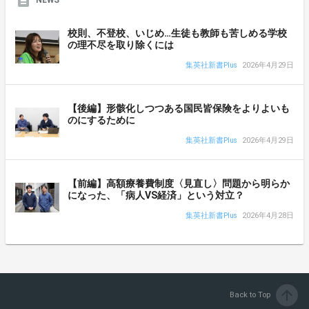
校則、不登校、いじめ…生徒も教師も苦しめる学校
の理不尽を取り除くには
集英社新書Plus
2026年4月29日
【後編】形骸化しつつある国民皆保険をよりよいも
のにするために
集英社新書Plus
2026年4月29日
【前編】高額療養費制度〈見直し〉問題から明らか
になった、「病人VS経済」という対立？
集英社新書Plus
2026年4月28日
arrow_upward
Back to Top