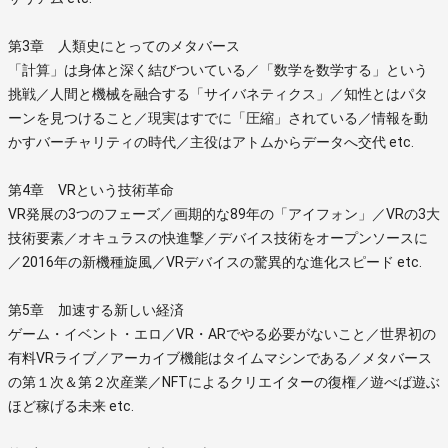
第3章 人類史にとってのメタバース
「計算」は身体と深く結びついている／「数学を数学する」という
挑戦／人間と機械を融合する「サイバネティクス」／知性とはパタ
ーンを見つけること／現実はすでに「圧縮」されている／情報を動
かすバーチャリティの時代／主役はアトムからデータへ交代 etc.
第4章 VRという技術革命
VR発展の3つのフェーズ／画期的な89年の「アイフォン」／VRの3大
技術要素／オキュラスの快進撃／デバイス技術をオープンソースに
／2016年の新機種旋風／VRデバイスの驚異的な進化スピード etc.
第5章 加速する新しい経済
ゲーム・イベント・エロ／VR・ARでやる必要がないこと／世界初の
有料VRライブ／アーカイブ機能はタイムマシンである／メタバース
の第１次＆第２次産業／NFTによるクリエイターの復権／遊べば遊ぶ
ほど稼げる未来 etc.