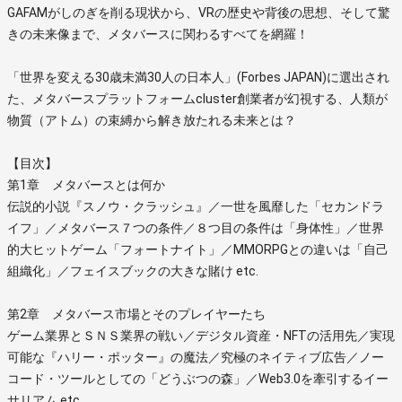
GAFAMがしのぎを削る現状から、VRの歴史や背後の思想、そして驚
きの未来像まで、メタバースに関わるすべてを網羅！
「世界を変える30歳未満30人の日本人」(Forbes JAPAN)に選出され
た、メタバースプラットフォームcluster創業者が幻視する、人類が
物質（アトム）の束縛から解き放たれる未来とは？
【目次】
第1章 メタバースとは何か
伝説的小説『スノウ・クラッシュ』／一世を風靡した「セカンドラ
イフ」／メタバース７つの条件／８つ目の条件は「身体性」／世界
的大ヒットゲーム「フォートナイト」／MMORPGとの違いは「自己
組織化」／フェイスブックの大きな賭け etc.
第2章 メタバース市場とそのプレイヤーたち
ゲーム業界とＳＮＳ業界の戦い／デジタル資産・NFTの活用先／実現
可能な『ハリー・ポッター』の魔法／究極のネイティブ広告／ノー
コード・ツールとしての「どうぶつの森」／Web3.0を牽引するイー
サリアム etc.