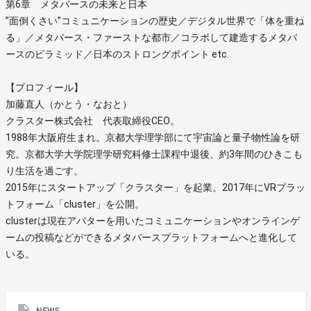
第6章 メタバースの未来と日本
”面倒くさい”コミュニケーションの歴史／デジタル世界で「体を重ね
る」／メタバース・ファーストな都市／コラボして建造するメタバ
ースのピラミッド／日本のストロングポイント etc.
【プロフィール】
加藤直人（かとう・なおと）
クラスター株式会社 代表取締役CEO。
1988年大阪府生まれ。京都大学理学部にて宇宙論と量子物性論を研
究。京都大学大学院理学研究科修士課程中退後、約3年間のひきこも
り生活を過ごす。
2015年にスタートアップ「クラスター」を起業。2017年にVRプラッ
トフォーム「cluster」を公開。
clusterは現在アバターを用いたコミュニケーションやオンラインゲ
ームの投稿などができるメタバースプラットフォームへと進化して
いる。
NEWS