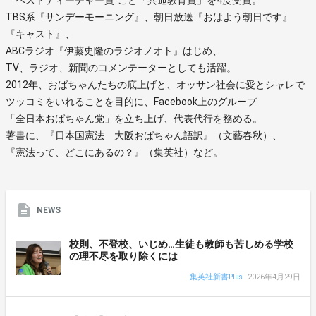
TBS系『サンデーモーニング』、朝日放送『おはよう朝日です』
『キャスト』、
ABCラジオ『伊藤史隆のラジオノオト』はじめ、
TV、ラジオ、新聞のコメンテーターとしても活躍。
2012年、おばちゃんたちの底上げと、オッサン社会に愛とシャレで
ツッコミをいれることを目的に、Facebook上のグループ
「全日本おばちゃん党」を立ち上げ、代表代行を務める。
著書に、『日本国憲法 大阪おばちゃん語訳』（文藝春秋）、
『憲法って、どこにあるの？』（集英社）など。
NEWS
校則、不登校、いじめ…生徒も教師も苦しめる学校
の理不尽を取り除くには
集英社新書Plus
2026年4月29日