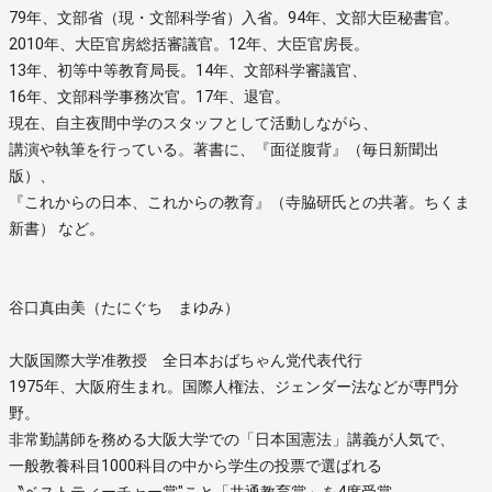
79年、文部省（現・文部科学省）入省。94年、文部大臣秘書官。
2010年、大臣官房総括審議官。12年、大臣官房長。
13年、初等中等教育局長。14年、文部科学審議官、
16年、文部科学事務次官。17年、退官。
現在、自主夜間中学のスタッフとして活動しながら、
講演や執筆を行っている。著書に、『面従腹背』（毎日新聞出
版）、
『これからの日本、これからの教育』（寺脇研氏との共著。ちくま
新書） など。
谷口真由美（たにぐち まゆみ）
大阪国際大学准教授 全日本おばちゃん党代表代行
1975年、大阪府生まれ。国際人権法、ジェンダー法などが専門分
野。
非常勤講師を務める大阪大学での「日本国憲法」講義が人気で、
一般教養科目1000科目の中から学生の投票で選ばれる
〝ベストティーチャー賞″こと「共通教育賞」を4度受賞。