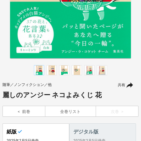
随筆／ノンフィクション／他
共有
麗しのアンジー ネコよみくじ 花
前巻
全巻リスト
次巻
紙版
デジタル版
2025年2月5日発売
2025年2月5日発売