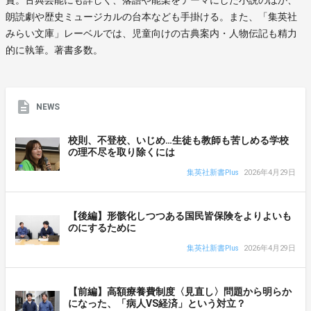
朗読劇や歴史ミュージカルの台本なども手掛ける。また、「集英社
みらい文庫」レーベルでは、児童向けの古典案内・人物伝記も精力
的に執筆。著書多数。
NEWS
校則、不登校、いじめ…生徒も教師も苦しめる学校
の理不尽を取り除くには
集英社新書Plus
2026年4月29日
【後編】形骸化しつつある国民皆保険をよりよいも
のにするために
集英社新書Plus
2026年4月29日
【前編】高額療養費制度〈見直し〉問題から明らか
になった、「病人VS経済」という対立？