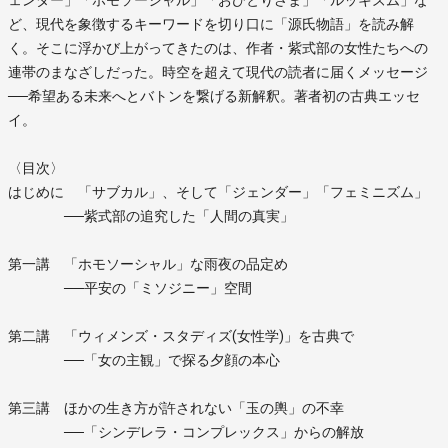
ど、現代を象徴するキーワードを切り口に「源氏物語」を読み解
く。そこに浮かび上がってきたのは、作者・紫式部の女性たちへの
連帯のまなざしだった。時空を超えて現代の読者に届くメッセージ
──希望ある未来へとバトンを繋げる新解釈。著者初の古典エッセ
イ。
〈目次〉
はじめに 「サブカル」、そして「ジェンダー」「フェミニズム」
──紫式部の追究した「人間の真実」
第一講 「ホモソーシャル」な雨夜の品定め
──平安の「ミソジニー」空間
第二講 「ウィメンズ・スタディズ(女性学)」を古典で
──「女の主観」で探る夕顔の本心
第三講 ほかの生き方が許されない「玉の輿」の不幸
──「シンデレラ・コンプレックス」からの解放