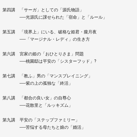
第四講 「サーガ」としての「源氏物語」
──光源氏に課せられた「宿命」と「ルール」
第五講 「境界上」にいる、破格な姫君・朧月夜
──「マージナル・レディ」の生き方
第六講 宮家の姫の「おひとりさま」問題
──桃園邸は平安の「シスターフッド」?
第七講 「教ふ」男の「マンスプレイニング」
──紫の上の孤独な「終活」
第八講 「都合の良い女」の自尊心
──花散里と「ルッキズム」
第九講 平安の「ステップファミリー」
──苦悩する母たちと娘の「婚活」