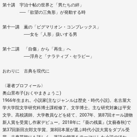
第十講 宇治十帖の世界と「男たちの絆」
──「欲望の三角形」が発動する時
第十一講 薫の「ピグマリオン・コンプレックス」
──女を「人形」扱いする男
第十二講 「自傷」から「再生」へ
──浮舟と「ナラティブ・セラピー」
おわりに 古典を現代に
〈著者プロフィール〉
奥山景布子(おくやまきょうこ)
1966年生まれ。小説家(主なジャンルは歴史・時代小説)。名古屋大
学大学院文学研究科博士課程修了。文学博士。主な研究対象は平安
文学。高校講師、大学教員などを経て、2007年、第87回オール讀物
新人賞を受賞し作家デビュー。2018年に『葵の残葉』(文藝春秋)で
第37回新田次郎文学賞、第8回本屋が選ぶ時代小説大賞をダブル受
賞。古典芸能にも詳しく、落語や能楽をテーマにした小説のほか、