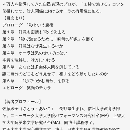
４万人を指導してきた自己表現のプロが、「１秒で魅せる」コツを
伝授しつつ、対人関係におけるオーラの有用性に迫る。
【目次より】
プロローグ 1秒という魔術
第１章 好意も面接も1秒で決まる
第２章 1秒で魅せるために「瞬時の印象」を磨く
第３章 好意はなぜ発生するのか
第４章 オーラは気のせいではない
本質を理解し、味方につける
第５章 あなたは多面体人間を演じている
誰に自分のどこをどう見せて、相手をどう動かしたいのか
第６章 「1秒でつかむ自分」を作る
エピローグ 笑顔のチカラ
【著者プロフィール】
佐藤綾子（さとう・あやこ） 長野県生まれ、信州大学教育学部
卒。ニューヨーク大学大学院パフォーマンス研究科卒(MA)、上智大
学大学院英米文学研究科卒(MA)、同博士課程修了。
立正大学大学院心理学専攻、博士。日本大学藝術学部教授を経て、