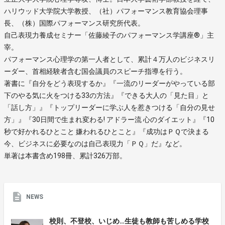
ハリウッド大学院大学教授、（社）パフォーマンス教育協会理事
長、（株）国際パフォーマンス研究所代表。
自己表現力養成セミナー「佐藤綾子のパフォーマンス学講座®」主
宰。
パフォーマンス心理学の第一人者として、累計４万人のビジネスリ
ーダー、首相経験者含む国会議員のスピーチ指導を行う。
著書に『自分をどう表現するか』『一流のリーダーがやっている部
下のやる気に火をつける33の方法』『できる大人の「見た目」と
「話し方」』『トップリーダーに学ぶ人を惹きつける「自分の見せ
方」』『30日間で生まれ変わる! アドラー流 心のダイエット』『10
秒で好かれるひとこと 嫌われるひとこと』『成功はＰＱで決まる
今、ビジネスに必要なのは自己表現力「ＰＱ」だ』など。
単著は本書含め198冊、累計326万部。
NEWS
校則、不登校、いじめ…生徒も教師も苦しめる学校