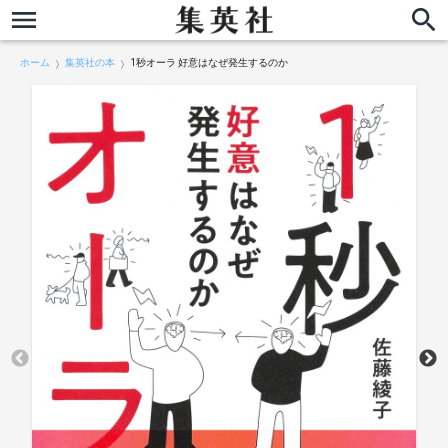
ホーム
集英社の本
1秒オーラ 好意はなぜ発生するのか