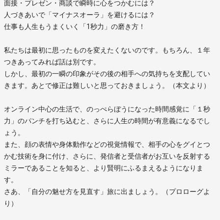
面接・プレゼン・商談で瞬時に心をつかむには？
人づきあいで「マイナスオーラ」を避けるには？
仕事も人生もうまくいく「1秒力」の磨き方！
私たちは最初に思ったものを変えたくないのです。もちろん、１年
つきあってみれば話は別です。
しかし、最初の一瞬の印象がその後の相手への気持ちを支配してい
きます。あとで修正は難しいと思っておきましょう。（本文より）
オンライン中心の生活で、のっぺらぼうになった時間感覚に「１秒
力」のパンチを打ち込むと、さらに人生の時間が有意義になるでし
ょう。
また、顔の表情や身体動作などの視覚情報で、相手の心をグイとつ
かむ技術を身に付け、さらに、発信者と受信者がお互いを反射する
ミラーであることを知ると、より賢明にふるまえるようになりま
す。
さあ、「自分の魅せ方を見直す」旅に出ましょう。（プロローグよ
り）