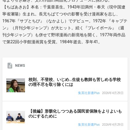
【ちばあきお】本名：千葉亜喜生。1943年旧満州・奉天（現中国遼
寧省瀋陽）生まれ。長兄ちばてつやの影響を受け漫画家を志し、
1967年『サブとちび』（なかよし）でデビュー。1972年 『キャプテ
ン』（月刊少年ジャンプ）が大ヒット。続く『プレイボール』（週
刊少年ジャンプ）も併せて野球漫画の新境地を開く。1977年両作品
で第22回小学館漫画賞を受賞。1984年逝去。享年41。
NEWS
校則、不登校、いじめ…生徒も教師も苦しめる学校
の理不尽を取り除くには
集英社新書Plus
2026年4月29日
【後編】形骸化しつつある国民皆保険をよりよいも
のにするために
集英社新書Plus
2026年4月29日