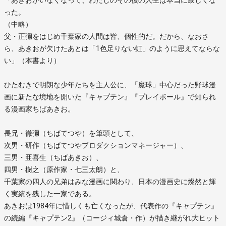
った。
（中略）
父・正彌をはじめ千葉家の人間は皆、個性的だ。だから、なおさ
ら、あきおが欠けたあとは「1色足りない虹」のように思えてならな
い」（本書より）
ひたむきで明朗な少年たちを主人公に、「魔球」中心だった野球漫
画に新たな境地を開いた『キャプテン』『プレイボール』で知られ
る漫画家ちばあきお。
長兄・徹彌（ちばてつや）を筆頭として、
次男・研作（ちばてつやプロダクションマネージャー）、
三男・亜喜生（ちばあきお）、
四男・樹之（原作家・七三太朗）と、
千葉家の四人の兄弟はみな漫画に関わり、日本の漫画史に燦然と輝
く実績を残した一家である。
あきおは1984年に惜しくも亡くなったが、代表作の『キャプテン』
の続編『キャプテン2』（コージィ城倉・作）が描き継がれ大ヒット