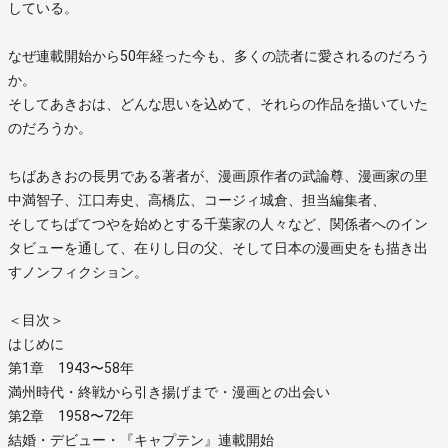
している。
なぜ連載開始から50年経った今も、多くの読者に愛されるのだろう
か。
そしてあきおは、どんな思いを込めて、それらの作品を描いていた
のだろうか。
ちばあきおの長男である著者が、漫画原作者の武論尊、漫画家の里
中満智子、江口寿史、高橋広、コージィ城倉、担当編集者、
そしてちばてつやを始めとする千葉家の人々など、関係者へのイン
タビューを通して、在りし日の父、そして日本の漫画史をも描き出
すノンフィクション。
＜目次＞
はじめに
第1章 1943〜58年
満州時代・終戦から引き揚げまで・漫画との出会い
第2章 1958〜72年
結婚・デビュー・『キャプテン』連載開始