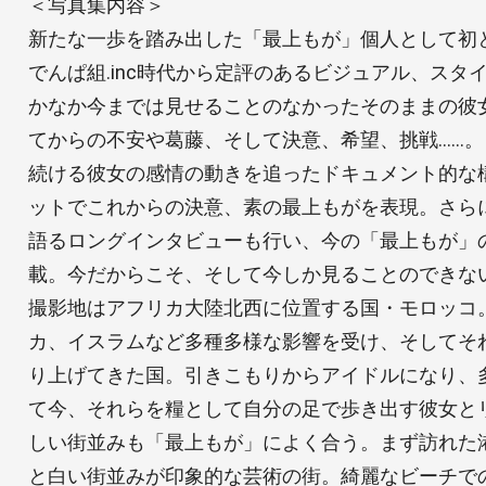
＜写真集内容＞
新たな一歩を踏み出した「最上もが」個人として初
でんぱ組.inc時代から定評のあるビジュアル、スタ
かなか今までは見せることのなかったそのままの彼
てからの不安や葛藤、そして決意、希望、挑戦……
続ける彼女の感情の動きを追ったドキュメント的な
ットでこれからの決意、素の最上もがを表現。さら
語るロングインタビューも行い、今の「最上もが」
載。今だからこそ、そして今しか見ることのできな
撮影地はアフリカ大陸北西に位置する国・モロッコ
カ、イスラムなど多種多様な影響を受け、そしてそ
り上げてきた国。引きこもりからアイドルになり、
て今、それらを糧として自分の足で歩き出す彼女と
しい街並みも「最上もが」によく合う。まず訪れた
と白い街並みが印象的な芸術の街。綺麗なビーチで