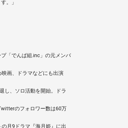
ます。」
プ「でんぱ組.inc」の元メンバ
じめ映画、ドラマなどにも出演
を脱退し、ソロ活動を開始。ドラ
tterのフォロワー数は60万
ートの月9ドラマ『海月姫』に出