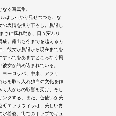
となる写真集。
イルはしっかり見せつつも、な
女の表情を撮り下ろし。脱退し
。まさに揺れ動き、日々変わり
構成。露出も今までを越えるカ
に、彼女が脱退から現在までを
のすべてをあますところなく掲
い彼女が詰め込まれている。
。ヨーロッパ、中東、アフリ
れらを取り入れ独自の文化を作
多く人からの影響を受け、そし
リンクする。また、色使いが美
港町エッサウィラは、美しい青
の水着姿、街でのポップでキュ