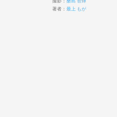
撮影：
桑島 智輝
著者：
最上 もが