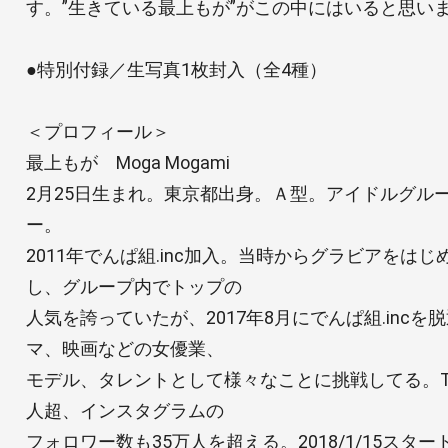
す。”生きている最上もが”がこの中にはいると思い
●特別付録／生写真1枚封入（全4種）
＜プロフィール＞
最上もが Moga Mogami
2月25日生まれ。東京都出身。Ａ型。アイドルグルー
ー。
2011年でんぱ組.inc加入。当時からグラビアをは
し、グループ内でトップの
人気を誇っていたが、2017年8月にでんぱ組.inc
マ、映画などの女優業、
モデル、タレントとして様々なことに挑戦してる。Twi
人超、インスタグラムの
フォロワー数も35万人を超える。2018/1/15スタ