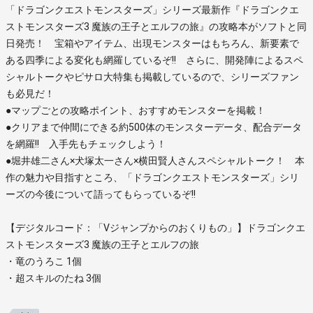
「ドラゴンクエストモンスターズ」シリーズ最新作『ドラゴンクエ
ストモンスターズ3 魔族の王子とエルフの旅』の攻略本がソフトと同
日発売！ 宝箱やアイテム、出現モンスターはもちろん、新要素で
ある四季による変化も網羅しているぞ!! さらに、開発陣によるスペ
シャルトークやピサロ大特集も掲載しているので、シリーズファン
も必見だ！
●マップごとの攻略ポイント、おすすめモンスターを掲載！
●クリアまで仲間にできる約500体のモンスターデータ、配合データ
を網羅!! 入手先もチェックしよう！
●堀井雄二さん×犬塚太一さん×横田賢人さんスペシャルトーク！ 本
作の魅力や目指すところ、「ドラゴンクエストモンスターズ」シリ
ーズの今後について語ってもらっているぞ!!
【デジタルコード：「Vジャンプからのおくりもの」】ドラゴンクエ
ストモンスターズ3 魔族の王子とエルフの旅
・竜のうろこ 1個
・超スキルのたね 3個