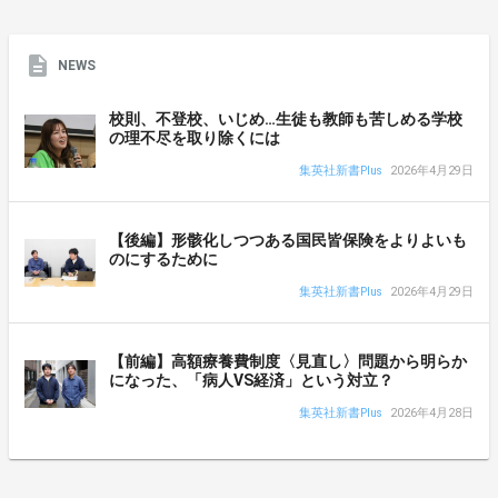
NEWS
校則、不登校、いじめ…生徒も教師も苦しめる学校
の理不尽を取り除くには
集英社新書Plus
2026年4月29日
【後編】形骸化しつつある国民皆保険をよりよいも
のにするために
集英社新書Plus
2026年4月29日
【前編】高額療養費制度〈見直し〉問題から明らか
になった、「病人VS経済」という対立？
集英社新書Plus
2026年4月28日