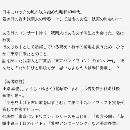
日本にロックの風が吹き始めた昭和40年代。
若き日の堀田我南人の青春、そして運命の女性・秋実の出会い――
ある日のコンサート帰り、我南人はある女子高生と出会った。名は
秋実。
彼女は歌手として活躍している親友・桐子の窮地を救うため、ひそ
かに東京に来たとのこと。
話を聞いた我南人と古書店〈東京バンドワゴン〉のメンバーは、彼
女たちのためにひと肌脱ぐが、思いもよらぬ大騒動に発展し……?
【著者略歴】
小路 幸也(しょうじ・ゆきや)北海道生まれ。広告制作会社退社後、
執筆活動へ。
『空を見上げる古い歌を口ずさむ』で第二十九回メフィスト賞を受
賞して作家デビュー。
代表作「東京バンドワゴン」シリーズをはじめ、『東京公園』『花
咲小路三丁目のナイト』『札幌アンダーソング』など著書多数。