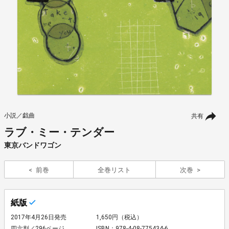
小説／戯曲
共有
ラブ・ミー・テンダー
東京バンドワゴン
前巻
全巻リスト
次巻
紙版
2017年4月26日発売
1,650円（税込）
四六判／296ページ
ISBN：978-4-08-775434-6