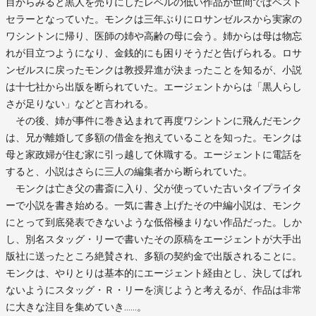
目からみると黒人を売りにしたレベルの低い作品が世間ではベスト
セラーとなっていた。モンクは三年ぶりにロサンゼルスから実家の
ワシントンに帰り、医師の姉や高齢の母に会う。姉からは母は物忘
れが目立つようになり、金銭的にも困りそうだと告げられる。ロサ
ンゼルスに戻ったモンクは教授昇進が決まったことを知るが、小説
は十七社から出版を断られていた。エージェントからは「黒人らし
さが足りない」などと言われる。
その後、姉が事件に巻き込まれて再度ワシントンに飛んだモンク
は、兄が離婚して多額の借金を抱えていることを知った。モンクは
母と家政婦が住む家に引っ越して休職する。エージェントに電話を
すると、小説はさらに三人の編集者から断られていた。
モンクは亡き父の書斎に入り、父が使っていた古いタイプライタ
ーで小説を書き始める。一気に書き上げたその中編小説は、モンク
にとって到底発表できないような低俗極まりない作品だった。しか
し、別名スタッグ・リーで書いたその原稿をエージェントが大手出
版社に送ったところ絶賛され、多額の契約金で出版されることに。
モンクは、やりとりは基本的にエージェント経由とし、決してばれ
ないようにスタッグ・Ｒ・リーを演じようと考えるが、作品は非常
に大きな注目を集めていき……。