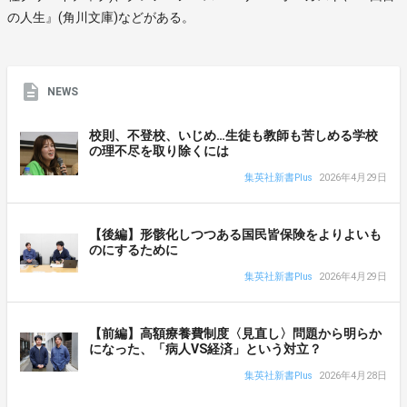
の人生』(角川文庫)などがある。
NEWS
校則、不登校、いじめ…生徒も教師も苦しめる学校
の理不尽を取り除くには
集英社新書Plus
2026年4月29日
【後編】形骸化しつつある国民皆保険をよりよいも
のにするために
集英社新書Plus
2026年4月29日
【前編】高額療養費制度〈見直し〉問題から明らか
になった、「病人VS経済」という対立？
集英社新書Plus
2026年4月28日