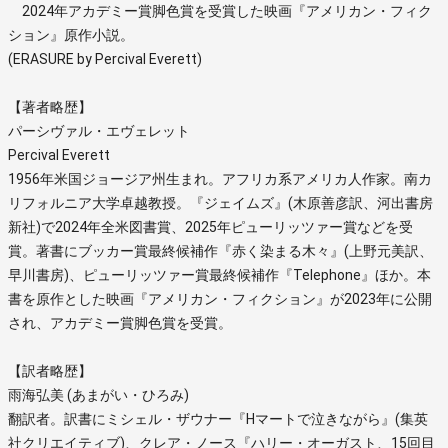
2024年アカデミー賞脚色賞を受賞した映画『アメリカン・フィク
ション』原作小説。
(ERASURE by Percival Everett)
【著者略歴】
パーシヴァル・エヴェレット
Percival Everett
1956年米国ジョージア州生まれ。アフリカ系アメリカ人作家。南カ
リフォルニア大学卓越教授。『ジェイムズ』(木原善彦訳、河出書房
新社)で2024年全米図書賞、2025年ピューリッツァー賞などを受
賞。著書にブッカー賞最終候補作『赤く染まる木々』(上野元美訳、
早川書房)、ピューリッツァー賞最終候補作『Telephone』ほか。本
書を原作とした映画『アメリカン・フィクション』が2023年に公開
され、アカデミー賞脚色賞を受賞。
【訳者略歴】
雨海弘美 (あまがい・ひろみ)
翻訳者。訳書にミシェル・ザウナー『Hマートで泣きながら』(集英
社クリエイティブ)、クレア・ノース『ハリー・オーガスト、15回目