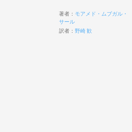
著者：
モアメド・ムブガル・
サール
訳者：
野崎 歓