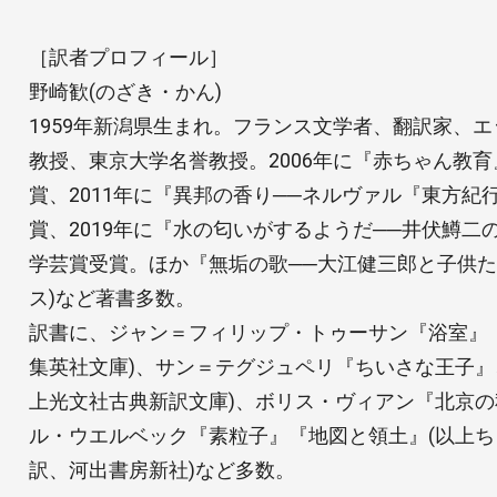
［訳者プロフィール］
野崎歓(のざき・かん)
1959年新潟県生まれ。フランス文学者、翻訳家、
教授、東京大学名誉教授。2006年に『赤ちゃん教育
賞、2011年に『異邦の香り──ネルヴァル『東方紀
賞、2019年に『水の匂いがするようだ──井伏鱒二
学芸賞受賞。ほか『無垢の歌──大江健三郎と子供た
ス)など著書多数。
訳書に、ジャン＝フィリップ・トゥーサン『浴室』
集英社文庫)、サン＝テグジュペリ『ちいさな王子』
上光文社古典新訳文庫)、ボリス・ヴィアン『北京の
ル・ウエルベック『素粒子』『地図と領土』(以上ち
訳、河出書房新社)など多数。