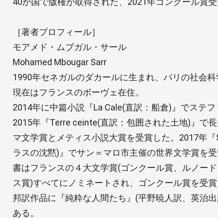
40か国で版権が取得された、2021年ゴンクール賞
［著者プロフィール］
モアメド・ムブガル・サール
Mohamed Mbougar Sarr
1990年セネガルのダカールに生まれ、パリの社会科学
現在はフランスのボーヴェ在住。
2014年に中篇小説『La Cale(直訳：船倉)』でス
2015年『Terre ceinte(直訳：包囲された土地
マ文学賞とメティス小説大賞を受賞した。2017年『Silen
ラスの沈黙)』でサン＝マロ市主催の世界文学賞を受賞
書はフランスの４大文学賞(ゴンクール賞、ルノー
ス賞)すべてにノミネートされ、ゴンクール賞を受賞
邦訳作品に『純粋な人間たち』(平野暁人訳、英治出版、
ある。