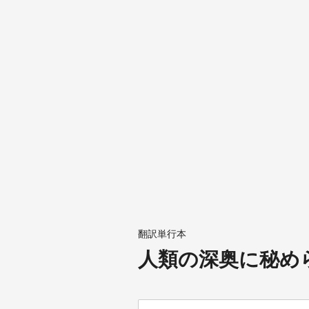
翻訳単行本
人類の深奥に秘め