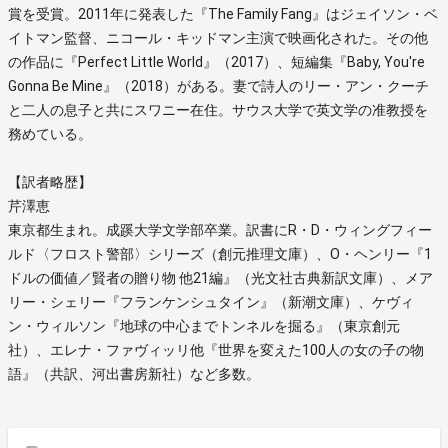
賞を受賞。2011年に発表した『The Family Fang』はジェイソン・ベ
イトマン監督、ニコール・キッドマン主演で映画化された。その他
の作品に『Perfect Little World』（2017）、短編集『Baby, You're
Gonna Be Mine』（2018）がある。妻で詩人のリー・アン・クーチ
と二人の息子と共にスワニー在住。サウス大学で英文学の准教授を
務めている。
【訳者略歴】
芹澤恵
東京都生まれ。成蹊大学文学部卒業。訳書にR・D・ウィングフィー
ルド〈フロスト警部〉シリーズ（創元推理文庫）、O・ヘンリー『1
ドルの価値／賢者の贈り物 他21編』（光文社古典新訳文庫）、メア
リー・シェリー『フランケンシュタイン』（新潮文庫）、ケヴィ
ン・ウィルソン『地球の中心までトンネルを掘る』（東京創元
社）、エレナ・ファヴィッリ他『世界を変えた100人の女の子の物
語』（共訳、河出書房新社）など多数。