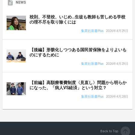
NEWS
校則、不登校、いじめ…生徒も教師も苦しめる学校
の理不尽を取り除くには
集英社新書Plus
2026年4月29日
【後編】形骸化しつつある国民皆保険をよりよいも
のにするために
集英社新書Plus
2026年4月29日
【前編】高額療養費制度〈見直し〉問題から明らか
になった、「病人VS経済」という対立？
集英社新書Plus
2026年4月28日
arrow_upward
Back to Top