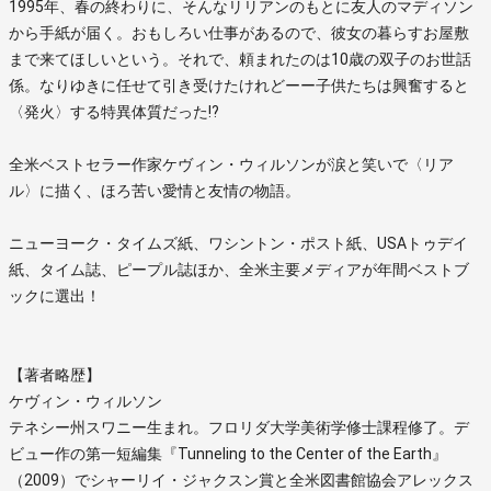
1995年、春の終わりに、そんなリリアンのもとに友人のマディソン
から手紙が届く。おもしろい仕事があるので、彼女の暮らすお屋敷
まで来てほしいという。それで、頼まれたのは10歳の双子のお世話
係。なりゆきに任せて引き受けたけれどーー子供たちは興奮すると
〈発火〉する特異体質だった!?
全米ベストセラー作家ケヴィン・ウィルソンが涙と笑いで〈リア
ル〉に描く、ほろ苦い愛情と友情の物語。
ニューヨーク・タイムズ紙、ワシントン・ポスト紙、USAトゥデイ
紙、タイム誌、ピープル誌ほか、全米主要メディアが年間ベストブ
ックに選出！
【著者略歴】
ケヴィン・ウィルソン
テネシー州スワニー生まれ。フロリダ大学美術学修士課程修了。デ
ビュー作の第一短編集『Tunneling to the Center of the Earth』
（2009）でシャーリイ・ジャクスン賞と全米図書館協会アレックス