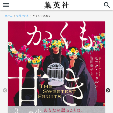
ホーム
集英社の本
かくも甘き果実