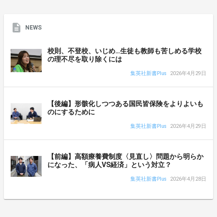
NEWS
校則、不登校、いじめ…生徒も教師も苦しめる学校
の理不尽を取り除くには
集英社新書Plus
2026年4月29日
【後編】形骸化しつつある国民皆保険をよりよいも
のにするために
集英社新書Plus
2026年4月29日
【前編】高額療養費制度〈見直し〉問題から明らか
になった、「病人VS経済」という対立？
集英社新書Plus
2026年4月28日