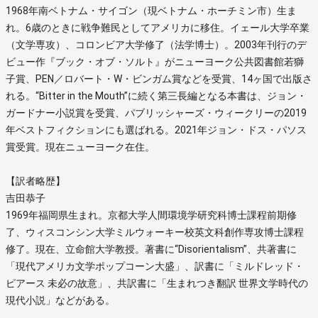
1968年南ベトナム・サイゴン（現ベトナム・ホーチミン市）生ま
れ。6歳のときに戦争難民としてアメリカに移住。イェール大学卒業
（文学専攻）、コロンビア大学修了（法学博士）。2003年刊行のデ
ビュー作『ブック・オブ・ソルト』がニューヨーク公共図書館若獅
子賞、PEN／ロバート・W・ビンガム賞などを受賞、14ヶ国で出版さ
れる。“Bitter in the Mouth”に続く第三長編となる本書は、ジョン・
ガードナー小説賞を受賞、パブリッシャーズ・ウィークリーの2019
年ベストフィクションにも選ばれる。2021年ジョン・ドス・パソス
賞受賞。現在ニューヨーク在住。
【訳者略歴】
吉田恭子
1969年福岡県生まれ。京都大学人間環境学研究科博士課程前期修
了、ウィスコンシン大学ミルウォーキー校英文科創作専攻博士課程
修了。現在、立命館大学教授。著書に“Disorientalism”、共著書に
「現代アメリカ文学ポップコーン大盛」、訳書に「ミルドレッド・
ピアース 未必の故意」、共訳書に「生まれつき翻訳 世界文学時代の
現代小説」などがある。