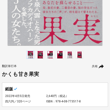
翻訳単行本
共有
かくも甘き果実
紙版
2022年4月5日発売
2,640円（税込）
四六判／320ページ
ISBN：978-4-08-773517-8