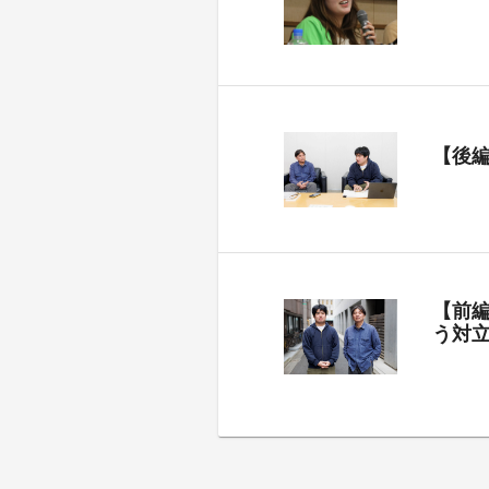
【後
【前
う対