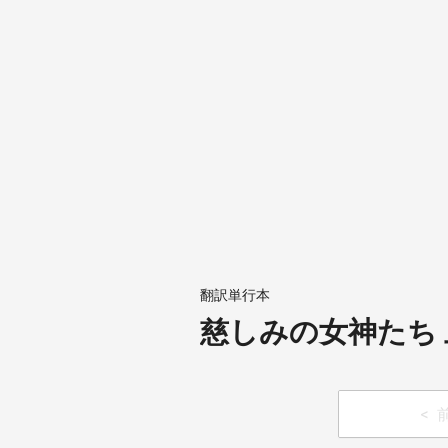
翻訳単行本
慈しみの女神たち 