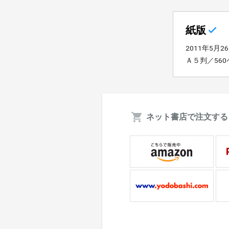
紙版
2011年5月2
Ａ５判／56
ネット書店で注文する