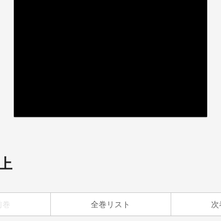
上
前巻
全巻リスト
次