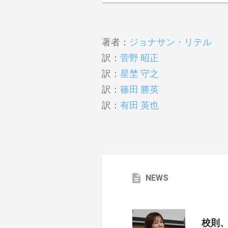
著者：
ジョナサン・リテル
訳：
菅野 昭正
訳：
星埜 守之
訳：
篠田 勝英
訳：
有田 英也
NEWS
校則