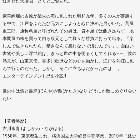
狂させた大勝負、とくとご覧あれ。
豪華絢爛の吉原が業火の海に包まれた明和九年。多くの人が落胆す
る中で、江戸をふたたび元気にしようと心に決めた男がいた。蔦屋
重三郎。通称蔦重と呼ばれたその男は、貸本屋では飽き足らず、地
本問屋の株を買って自ら版元として様々な勝負に打って出る。「楽
しんで生きられたら、憂さなんて感じないで済むんです」。面白い
書物や美しい浮世絵は、きっと世の中を明るくしてくれる――。彼の
熱意が、山東京伝、喜多川歌麿などの心を動かし、江戸を熱狂に包
んで行くのだった。しかし、そこに立ちはだかったのは……。
エンターテインメント歴史小説‼
世の中は酒と書肆(ほんや)が敵(かたき)なり どうにか敵にめぐり会い
たい
【著者略歴】
吉川永青 (よしかわ・ながはる)
1968年、東京都生まれ。横浜国立大学経営学部卒業。2010年『戯史