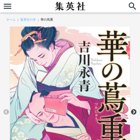
ホーム
集英社の本
華の蔦重