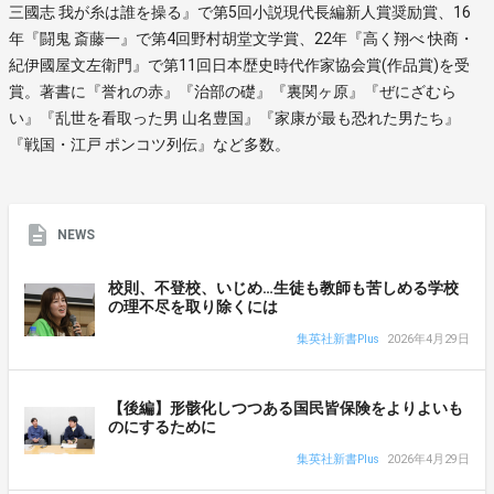
三國志 我が糸は誰を操る』で第5回小説現代長編新人賞奨励賞、16
年『闘鬼 斎藤一』で第4回野村胡堂文学賞、22年『高く翔べ 快商・
紀伊國屋文左衛門』で第11回日本歴史時代作家協会賞(作品賞)を受
賞。著書に『誉れの赤』『治部の礎』『裏関ヶ原』『ぜにざむら
い』『乱世を看取った男 山名豊国』『家康が最も恐れた男たち』
『戦国・江戸 ポンコツ列伝』など多数。
NEWS
校則、不登校、いじめ…生徒も教師も苦しめる学校
の理不尽を取り除くには
集英社新書Plus
2026年4月29日
【後編】形骸化しつつある国民皆保険をよりよいも
のにするために
集英社新書Plus
2026年4月29日