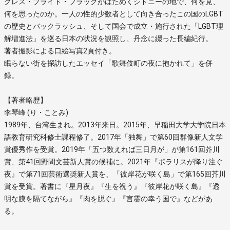
グレス・プライド・フラッグがはためくシドニーの地で、何を見、
何を思ったのか。一人の性的少数者として向き合ったこの国のLGBT
の歴史とバックラッシュ、そして国会で成立・施行された「LGBT理
解増進法」を巡る日本の状況を観照し、丹念に綴った長編紀行。
著者撮影による口絵写真2頁付き。
眠らない街を探訪したエッセイ「歌舞伎町の夜に抱かれて」を併
録。
【著者略歴】
李琴峰 (り・ことみ)
1989年、台湾生まれ。2013年来日。2015年、早稲田大学大学院日本
語教育研究科修士課程修了。2017年「独舞」で第60回群像新人文学
賞優秀作を受賞。2019年「五つ数えれば三日月が」が第161回芥川
賞、第41回野間文芸新人賞の候補に。2021年『ポラリスが降り注ぐ
夜』で第71回芸術選奨新人賞を、「彼岸花が咲く島」で第165回芥川
賞を受賞。著書に『星月夜』『生を祝う』『彼岸花が咲く島』『透
明な膜を隔てながら』『肉を脱ぐ』『言霊の幸う国で』などがあ
る。