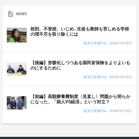
NEWS
校則、不登校、いじめ…生徒も教師も苦しめる学校
の理不尽を取り除くには
集英社新書Plus
2026年4月29日
【後編】形骸化しつつある国民皆保険をよりよいも
のにするために
集英社新書Plus
2026年4月29日
【前編】高額療養費制度〈見直し〉問題から明らか
になった、「病人VS経済」という対立？
集英社新書Plus
2026年4月28日