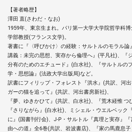
【著者略歴】
澤田 直(さわだ・なお)
1959年、東京生まれ。パリ第一大学大学院哲学科
学部教授(フランス文学)。
著書に『〈呼びかけ〉の経験：サルトルのモラル論』
講義：未完の思想、実存から倫理へ』(平凡社)、『
分有のためのエチュード』(白水社)、『サルトルの
学・思想論』(法政大学出版局)など。
訳書にフィリップ・フォレスト『洪水』(共訳、河出
ガーの猫を追って』(共訳、河出書房新社)、
『夢、ゆきかひて』(共訳、白水社)、『荒木経惟 つ
『さりながら』(白水社)、ミシェル・ウエルベック
に』(国書刊行会)、J-P・サルトル『真理と実存』『
由への道』全6巻(共訳、岩波書店)、『家の馬鹿息