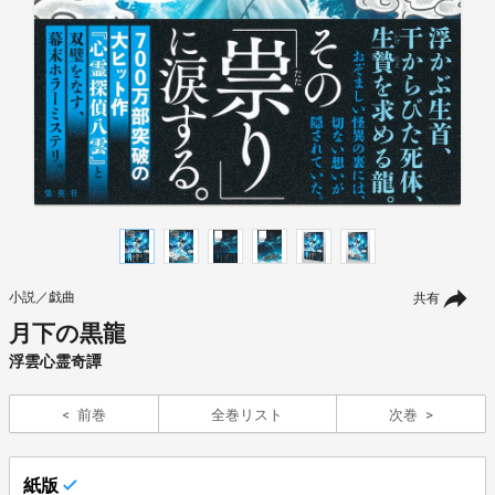
小説／戯曲
共有
月下の黒龍
浮雲心霊奇譚
前巻
全巻リスト
次巻
紙版