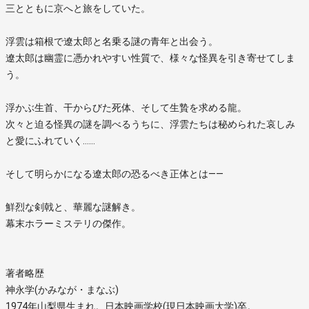
三とともに京へと旅をしていた。
浮雲は箱根で遼太郎と名乗る謎の青年と出会う。
遼太郎は幽霊に憑かれやすい性質で、様々な怪異を引き寄せてしま
う。
浮かぶ生首、干からびた死体、そして生贄を求める龍。
次々と迫る怪異の謎を調べるうちに、浮雲たちは秘められた哀しみ
と愛にふれていく……
そして明らかになる遼太郎の恐るべき正体とは——
鮮烈な剣戟と、華麗な謎解き。
幕末ホラーミステリの傑作。
著者略歴
神永学(かみなが・まなぶ)
1974年山梨県生まれ。日本映画学校(現日本映画大学)卒。