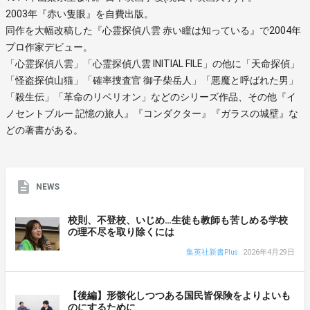
2003年『赤い隻眼』を自費出版。
同作を大幅改稿した『心霊探偵八雲 赤い瞳は知っている』で2004年
プロ作家デビュー。
「心霊探偵八雲」「心霊探偵八雲 INITIAL FILE」の他に「天命探偵」
「怪盗探偵山猫」「確率捜査官 御子柴岳人」「悪魔と呼ばれた男」
「殺生伝」「革命のリベリオン」などのシリーズ作品、その他『イ
ノセントブルー 記憶の旅人』『コンダクター』『ガラスの城壁』な
どの著書がある。
NEWS
校則、不登校、いじめ…生徒も教師も苦しめる学校
の理不尽を取り除くには
集英社新書Plus
2026年4月29日
【後編】形骸化しつつある国民皆保険をよりよいも
のにするために