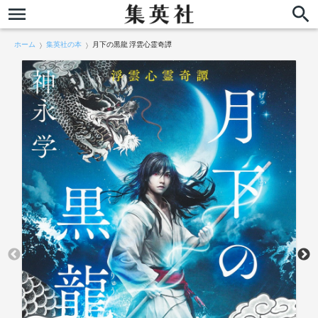
ホーム
集英社の本
月下の黒龍 浮雲心霊奇譚