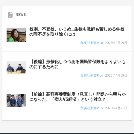
NEWS
校則、不登校、いじめ…生徒も教師も苦しめる学校
の理不尽を取り除くには
集英社新書Plus
2026年4月29日
【後編】形骸化しつつある国民皆保険をよりよいも
のにするために
集英社新書Plus
2026年4月29日
【前編】高額療養費制度〈見直し〉問題から明らか
になった、「病人VS経済」という対立？
集英社新書Plus
2026年4月28日