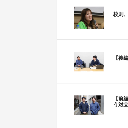
校則
【後
【前
う対