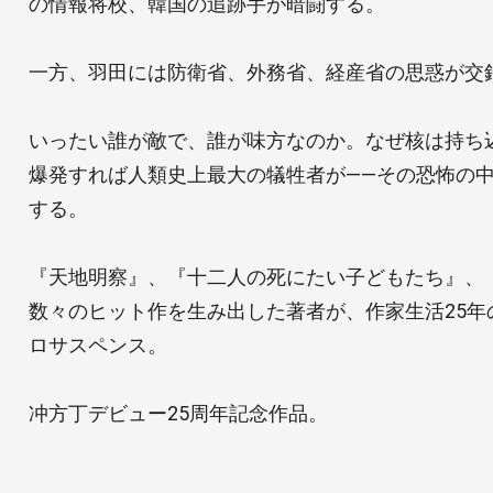
の情報将校、韓国の追跡手が暗闘する。
一方、羽田には防衛省、外務省、経産省の思惑が交
いったい誰が敵で、誰が味方なのか。なぜ核は持ち
爆発すれば人類史上最大の犠牲者が――その恐怖の
する。
『天地明察』、『十二人の死にたい子どもたち』、
数々のヒット作を生み出した著者が、作家生活25年
ロサスペンス。
冲方丁デビュー25周年記念作品。