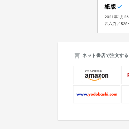
紙版
2021年1月2
四六判／52
ネット書店で注文する