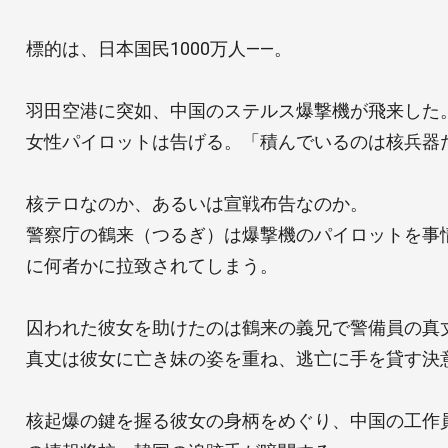
標的は、日本国民1000万人――。
羽田空港に突如、中国のステルス爆撃機が飛来した
女性パイロットは告げる。「積んでいるのは核兵器
核テロなのか、あるいは宣戦布告なのか。
警察庁の鶴来（つるぎ）は爆撃機のパイロットを事
に何者かに拉致されてしまう。
囚われた彼女を助けたのは鶴来の義兄で警備員の真
真丈は彼女に亡き妹の姿を重ね、逃亡に手を貸す決
核起爆の鍵を握る彼女の身柄をめぐり、中国の工作