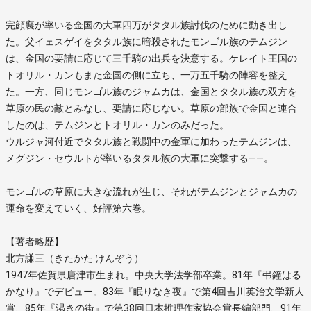
完顔襄が率いる金国の大軍四万がタタル族討伐のために動き出し
た。父イェスゲイをタタル族に暗殺されたモンゴル族のテムジン
は、金国の要請に応じて三千騎の出兵を決意する。ケレイト王国の
トオリル・カンもまた金国の側に立ち、一万五千騎の陣容を整え
た。一方、同じモンゴル族のジャムカは、金国とタタル族の双方を
草原の民の敵とみなし、要請に応じない。草原の部族で金国と連合
したのは、テムジンとトオリル・カンのみだった。
ウルジャ河付近でタタル族と戦闘中の金軍に加わったテムジンは、
メグジン・セウルトが率いるタタル族の大軍に突撃する――。
モンゴルの草原に大きな流れが生じ、それがテムジンとジャムカの
運命を変えていく、好評第六巻。
【著者略歴】
北方謙三（きたかた けんぞう）
1947年佐賀県唐津市生まれ。中央大学法学部卒業。81年『弔鐘はる
かなり』でデビュー。83年『眠りなき夜』で第4回吉川英治文学新人
賞、85年『渇きの街』で第38回日本推理作家協会賞長編部門、91年