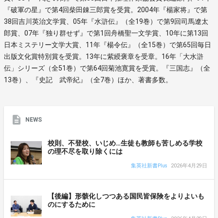
『破軍の星』で第4回柴田錬三郎賞を受賞。2004年『楊家将』で第
38回吉川英治文学賞、05年『水滸伝』（全19巻）で第9回司馬遼太
郎賞、07年『独り群せず』で第1回舟橋聖一文学賞、10年に第13回
日本ミステリー文学大賞、11年『楊令伝』（全15巻）で第65回毎日
出版文化賞特別賞を受賞。13年に紫綬褒章を受章。16年「大水滸
伝」シリーズ（全51巻）で第64回菊池寛賞を受賞。『三国志』（全
13巻）、『史記 武帝紀』（全7巻）ほか、著書多数。
NEWS
校則、不登校、いじめ…生徒も教師も苦しめる学校
の理不尽を取り除くには
集英社新書Plus
2026年4月29日
【後編】形骸化しつつある国民皆保険をよりよいも
のにするために