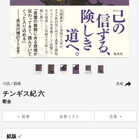
小説／戯曲
共有
チンギス紀 六
断金
前巻
全巻リスト
次巻
紙版