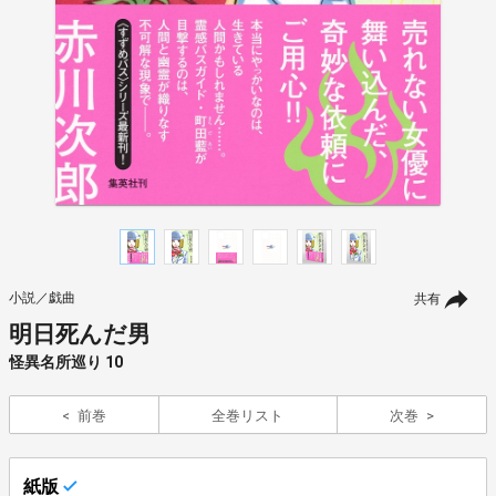
小説／戯曲
共有
明日死んだ男
怪異名所巡り 10
前巻
全巻リスト
次巻
紙版