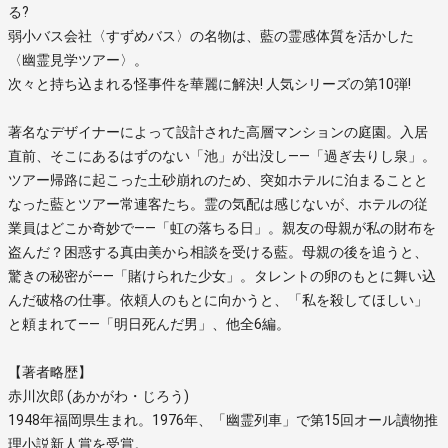
る?
弱小バス会社〈すずめバス〉の名物は、藍の霊感体質を活かした
〈幽霊見学ツアー〉。
次々と持ち込まれる怪事件を華麗に解決! 人気シリーズの第10弾!
著名なデザイナーによって設計された高層マンションの庭園。入居
直前、そこにあるはずのない「池」が出没し――「過ぎ去りし泉」。
ツアー帰路に起こった土砂崩れのため、突如ホテルに泊まることと
なった藍とツアー常連客たち。霊の気配は感じないが、ホテルの従
業員はどこか奇妙で――「虹の落ちる日」。親友の母親が私の財布を
盗んだ？困惑する真由美から相談を受ける藍。母親の後を追うと、
驚きの秘密が――「賭けられた少女」。タレントの卵のもとに舞い込
んだ破格の仕事。依頼人のもとに向かうと、「私を殺してほしい」
と頼まれて――「明日死んだ男」、他全6編。
【著者略歴】
赤川次郎 (あかがわ・じろう)
1948年福岡県生まれ。1976年、「幽霊列車」で第15回オール讀物推
理小説新人賞を受賞。