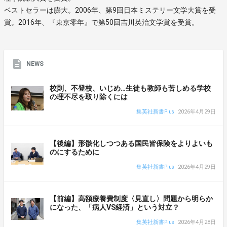
ベストセラーは膨大。2006年、第9回日本ミステリー文学大賞を受
賞。2016年、『東京零年』で第50回吉川英治文学賞を受賞。
NEWS
校則、不登校、いじめ…生徒も教師も苦しめる学校
の理不尽を取り除くには
集英社新書Plus
2026年4月29日
【後編】形骸化しつつある国民皆保険をよりよいも
のにするために
集英社新書Plus
2026年4月29日
【前編】高額療養費制度〈見直し〉問題から明らか
になった、「病人VS経済」という対立？
集英社新書Plus
2026年4月28日