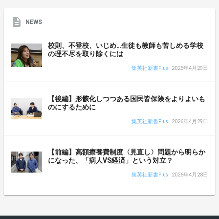
NEWS
校則、不登校、いじめ…生徒も教師も苦しめる学校
の理不尽を取り除くには
集英社新書Plus
2026年4月29日
【後編】形骸化しつつある国民皆保険をよりよいも
のにするために
集英社新書Plus
2026年4月29日
【前編】高額療養費制度〈見直し〉問題から明らか
になった、「病人VS経済」という対立？
集英社新書Plus
2026年4月28日