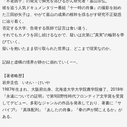
「不老因子」の発見で脚光を浴びるがん研究者・嘉山宗弘。
彼を追う人気ドキュメンタリー番組『十一時の肖像』の撮影を始め
た三田紗矢子は、やがて嘉山の成果の根幹を揺るがす研究不正疑惑
に辿り着く。
否定する大学、告発する医師で証言は食い違う。
それでもカメラを回し続けるなかで、疑いは次第に“真実”の輪郭を帯
びていく。
疑いを抱いたまま切り取られた世界は、どこまで現実なのか。
記録と虚構の境界が静かに崩れていく――。
【著者略歴】
岩井圭也 いわい・けいや
1987年生まれ、大阪府出身。北海道大学大学院農学院修了。2018年
『永遠についての証明』で第9回野性時代フロンティア文学賞を受賞
してデビュー。多彩なジャンルの作品を発表しており、著書に『サ
バイブ!』『真珠配列』『あしたの肖像』『拳の声が聞こえるか』が
ある。