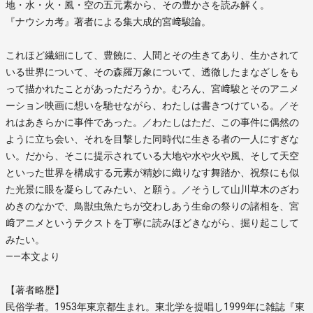
地・水・火・風・空の五元素から、その豊かさを読み解く。
『ナウシカ考』著者による集大成的宮﨑駿論。
これほど繊細にして、豊饒に、人間とその生きてあり、生かされて
いる世界について、その森羅万象について、透徹したまなざしをも
って描かれたことがあっただろうか。むろん、宮﨑駿とそのアニメ
ーション映画に想いを馳せながら、わたしは書きつけている。／そ
れはあきらかに事件であった。／わたしはただ、この事件に偶然の
ように立ち会い、それを目撃した同時代に生きる者の一人にすぎな
い。だから、そこに提示されている大地や水や火や風、そして天空
といった世界を構成する元素が精妙に織りなす舞踏か、祝祭にも似
た光景に眼を凝らしてみたい、と願う。／そうして山川草木のざわ
めきのなかで、鳥獣虫魚たちが交わしあう生命の祭りの諸相を、宮
﨑アニメというテクストを丁寧に読みほどきながら、掘り起こして
みたい。
――本文より
【著者略歴】
民俗学者。1953年東京都生まれ。東北学を提唱し1999年に雑誌『東