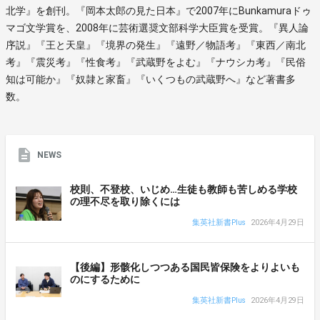
北学』を創刊。『岡本太郎の見た日本』で2007年にBunkamuraドゥ
マゴ文学賞を、2008年に芸術選奨文部科学大臣賞を受賞。『異人論
序説』『王と天皇』『境界の発生』『遠野／物語考』『東西／南北
考』『震災考』『性食考』『武蔵野をよむ』『ナウシカ考』『民俗
知は可能か』『奴隷と家畜』『いくつもの武蔵野へ』など著書多
数。
NEWS
校則、不登校、いじめ…生徒も教師も苦しめる学校
の理不尽を取り除くには
集英社新書Plus
2026年4月29日
【後編】形骸化しつつある国民皆保険をよりよいも
のにするために
集英社新書Plus
2026年4月29日