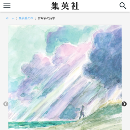
ホーム
集英社の本
宮﨑駿の詩学