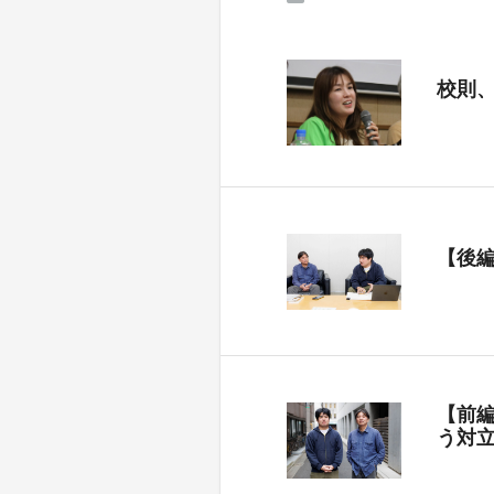
校則
【後
【前
う対