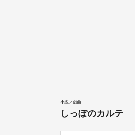
小説／戯曲
しっぽのカルテ