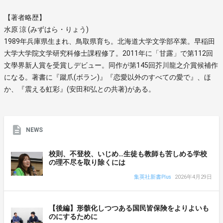
【著者略歴】
水原 涼 (みずはら・りょう)
1989年兵庫県生まれ、鳥取県育ち。北海道大学文学部卒業。早稲田
大学大学院文学研究科修士課程修了。2011年に「甘露」で第112回
文學界新人賞を受賞しデビュー。同作が第145回芥川龍之介賞候補作
になる。著書に『蹴爪(ボラン)』『恋愛以外のすべての愛で』、ほ
か、『震える虹彩』(安田和弘との共著)がある。
NEWS
校則、不登校、いじめ…生徒も教師も苦しめる学校
の理不尽を取り除くには
集英社新書Plus
2026年4月29日
【後編】形骸化しつつある国民皆保険をよりよいも
のにするために