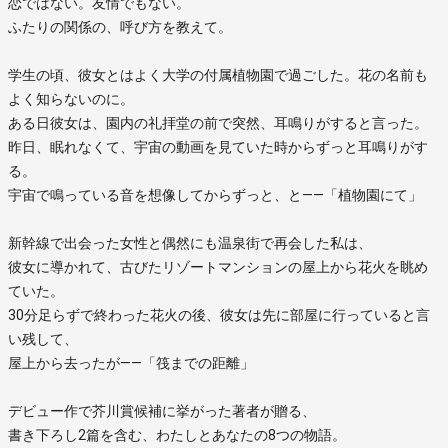
恋ではない。友情でもない。
ふたりの関係の、呼び方を教えて。
学生の頃、彼女とはよく大学の付属植物園で過ごした。花の名前も
よく知らないのに。
ある日彼女は、園内の礼拝堂の前で突然、耳鳴りがすると言った。
昨日、眠れなくて、宇宙の動画を見ていた時からずっと耳鳴りがす
る。
宇宙で鳴っている音を想像してからずっと、と――「植物園にて」
新幹線で出会った女性と偶然にも温泉街で再会した私は、
彼女に導かれて、古びたリゾートマンションの屋上から花火を眺め
ていた。
30分足らずで終わった花火の後、彼女は先に部屋に行っていると言
い残して、
屋上から去ったが――「筏までの距離」
デビュー作で芥川賞候補に挙がった著者が贈る、
書き下ろし2篇を含む、わたしとあなたの8つの物語。