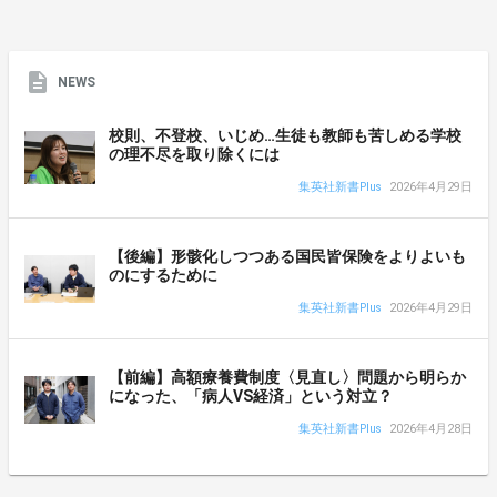
NEWS
校則、不登校、いじめ…生徒も教師も苦しめる学校
の理不尽を取り除くには
集英社新書Plus
2026年4月29日
【後編】形骸化しつつある国民皆保険をよりよいも
のにするために
集英社新書Plus
2026年4月29日
【前編】高額療養費制度〈見直し〉問題から明らか
になった、「病人VS経済」という対立？
集英社新書Plus
2026年4月28日