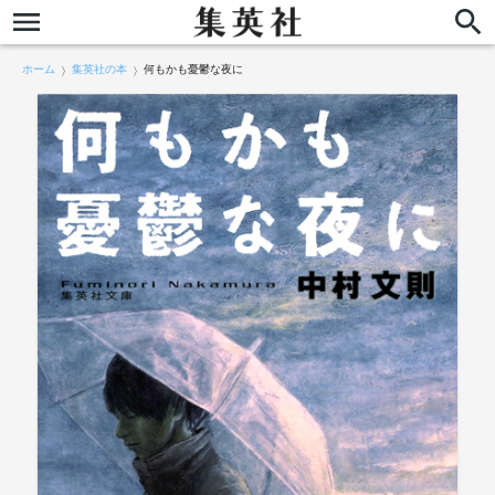
ホーム
集英社の本
何もかも憂鬱な夜に