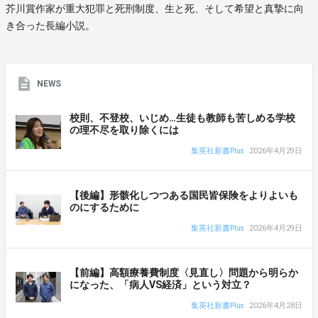
芥川賞作家が重大犯罪と死刑制度、生と死、そして希望と真摯に向
き合った長編小説。
NEWS
校則、不登校、いじめ…生徒も教師も苦しめる学校
の理不尽を取り除くには
集英社新書Plus
2026年4月29日
【後編】形骸化しつつある国民皆保険をよりよいも
のにするために
集英社新書Plus
2026年4月29日
【前編】高額療養費制度〈見直し〉問題から明らか
になった、「病人VS経済」という対立？
集英社新書Plus
2026年4月28日