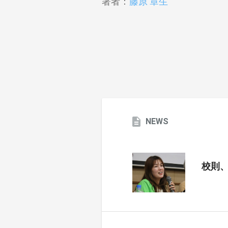
著者：
藤原 章生
NEWS
校則