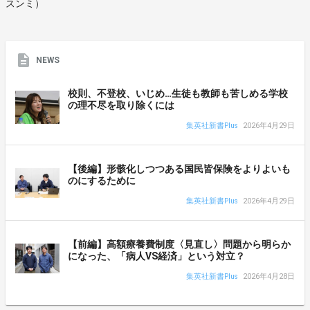
スンミ）
NEWS
校則、不登校、いじめ…生徒も教師も苦しめる学校
の理不尽を取り除くには
集英社新書Plus
2026年4月29日
【後編】形骸化しつつある国民皆保険をよりよいも
のにするために
集英社新書Plus
2026年4月29日
【前編】高額療養費制度〈見直し〉問題から明らか
になった、「病人VS経済」という対立？
集英社新書Plus
2026年4月28日