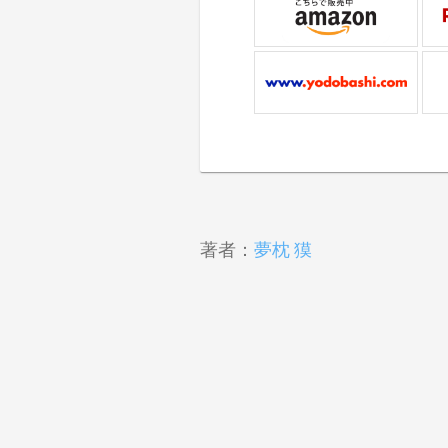
著者：
夢枕 獏