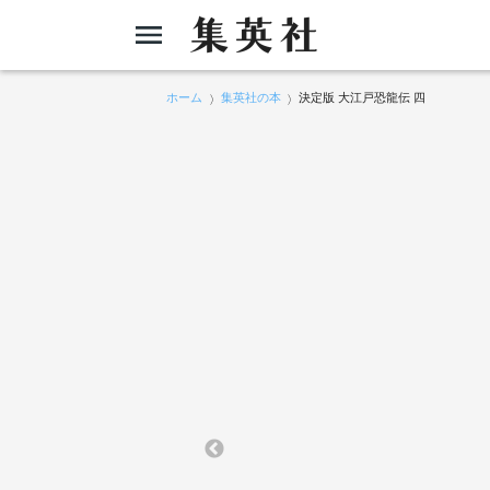
ホーム
集英社の本
決定版 大江戸恐龍伝 四