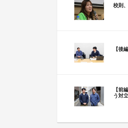
校則
【後
【前
う対