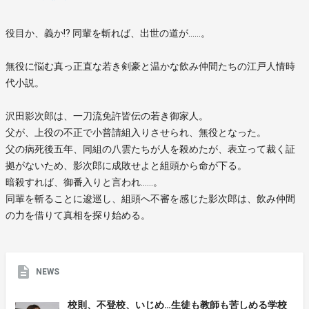
役目か、義か!? 同輩を斬れば、出世の道が……。
無役に悩む真っ正直な若き剣豪と温かな飲み仲間たちの江戸人情時
代小説。
沢田影次郎は、一刀流免許皆伝の若き御家人。
父が、上役の不正で小普請組入りさせられ、無役となった。
父の病死後五年、同組の八雲たちが人を殺めたが、表立って裁く証
拠がないため、影次郎に成敗せよと組頭から命が下る。
暗殺すれば、御番入りと言われ……。
同輩を斬ることに逡巡し、組頭へ不審を感じた影次郎は、飲み仲間
の力を借りて真相を探り始める。
NEWS
校則、不登校、いじめ…生徒も教師も苦しめる学校