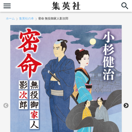
ホーム
集英社の本
密命 無役御家人影次郎