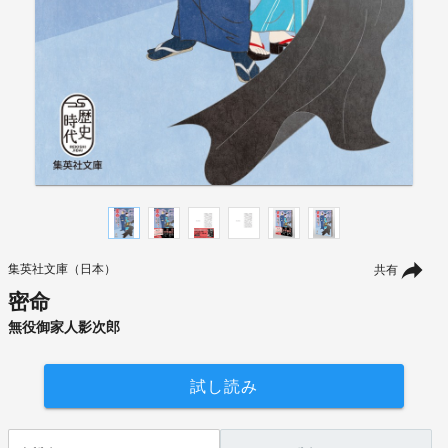
集英社文庫（日本）
共有
密命
無役御家人影次郎
試し読み