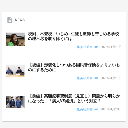
NEWS
校則、不登校、いじめ…生徒も教師も苦しめる学校
の理不尽を取り除くには
集英社新書Plus
2026年4月29日
【後編】形骸化しつつある国民皆保険をよりよいも
のにするために
集英社新書Plus
2026年4月29日
【前編】高額療養費制度〈見直し〉問題から明らか
になった、「病人VS経済」という対立？
集英社新書Plus
2026年4月28日