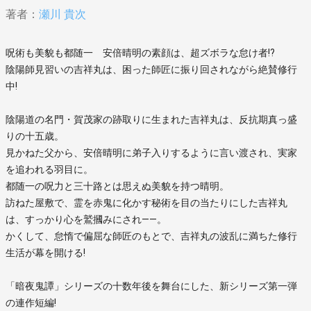
著者：
瀬川 貴次
呪術も美貌も都随一 安倍晴明の素顔は、超ズボラな怠け者!?
陰陽師見習いの吉祥丸は、困った師匠に振り回されながら絶賛修行
中!
陰陽道の名門・賀茂家の跡取りに生まれた吉祥丸は、反抗期真っ盛
りの十五歳。
見かねた父から、安倍晴明に弟子入りするように言い渡され、実家
を追われる羽目に。
都随一の呪力と三十路とは思えぬ美貌を持つ晴明。
訪ねた屋敷で、霊を赤鬼に化かす秘術を目の当たりにした吉祥丸
は、すっかり心を鷲摑みにされ――。
かくして、怠惰で偏屈な師匠のもとで、吉祥丸の波乱に満ちた修行
生活が幕を開ける!
「暗夜鬼譚」シリーズの十数年後を舞台にした、新シリーズ第一弾
の連作短編!