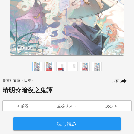
集英社文庫（日本）
共有
晴明☆暗夜之鬼譚
前巻
全巻リスト
次巻
試し読み