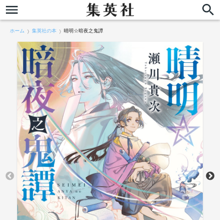
ホーム
集英社の本
晴明☆暗夜之鬼譚