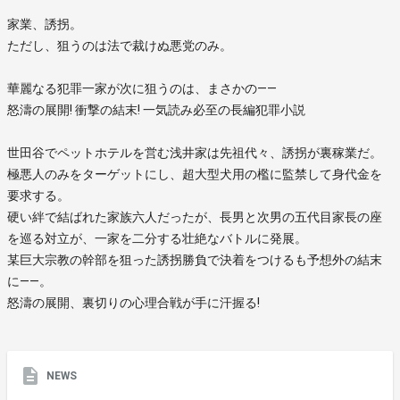
家業、誘拐。
ただし、狙うのは法で裁けぬ悪党のみ。
華麗なる犯罪一家が次に狙うのは、まさかの――
怒濤の展開! 衝撃の結末! 一気読み必至の長編犯罪小説
世田谷でペットホテルを営む浅井家は先祖代々、誘拐が裏稼業だ。
極悪人のみをターゲットにし、超大型犬用の檻に監禁して身代金を
要求する。
硬い絆で結ばれた家族六人だったが、長男と次男の五代目家長の座
を巡る対立が、一家を二分する壮絶なバトルに発展。
某巨大宗教の幹部を狙った誘拐勝負で決着をつけるも予想外の結末
に――。
怒濤の展開、裏切りの心理合戦が手に汗握る!
NEWS