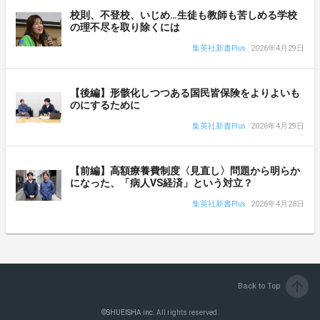
校則、不登校、いじめ…生徒も教師も苦しめる学校
の理不尽を取り除くには
集英社新書Plus
2026年4月29日
【後編】形骸化しつつある国民皆保険をよりよいも
のにするために
集英社新書Plus
2026年4月29日
【前編】高額療養費制度〈見直し〉問題から明らか
になった、「病人VS経済」という対立？
集英社新書Plus
2026年4月28日
arrow_upward
Back to Top
©
SHUEISHA inc.
All rights reserved.