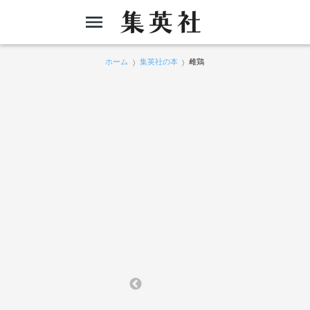
ホーム
集英社の本
雌鶏