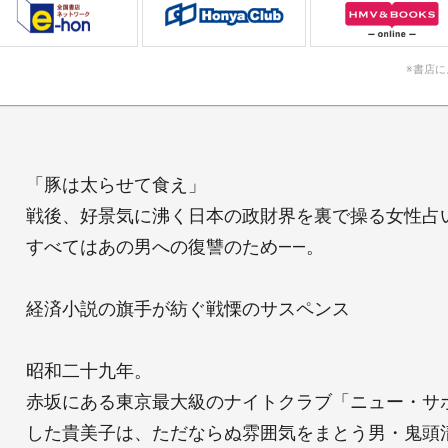
※書店
「豚は太らせて食え」
戦後、好景気に沸く日本の政財界を裏で操る女性占
すべてはあの男への復讐のため――。
経済小説の旗手が紡ぐ戦慄のサスペンス
昭和二十九年。
赤坂にある東京最大級のナイトクラブ「ニュー・サ
した貴美子は、ただならぬ雰囲気をまとう男・鬼頭