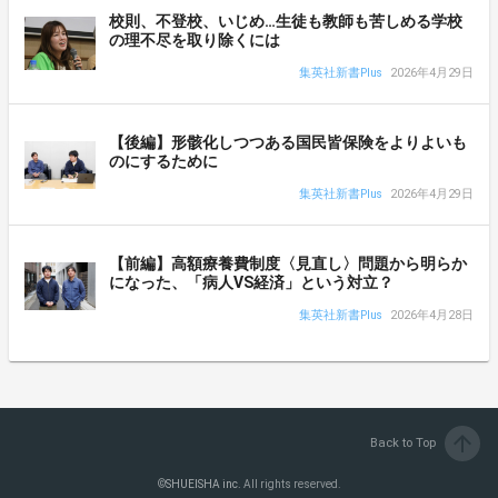
校則、不登校、いじめ…生徒も教師も苦しめる学校
の理不尽を取り除くには
集英社新書Plus
2026年4月29日
【後編】形骸化しつつある国民皆保険をよりよいも
のにするために
集英社新書Plus
2026年4月29日
【前編】高額療養費制度〈見直し〉問題から明らか
になった、「病人VS経済」という対立？
集英社新書Plus
2026年4月28日
arrow_upward
Back to Top
©
SHUEISHA inc.
All rights reserved.