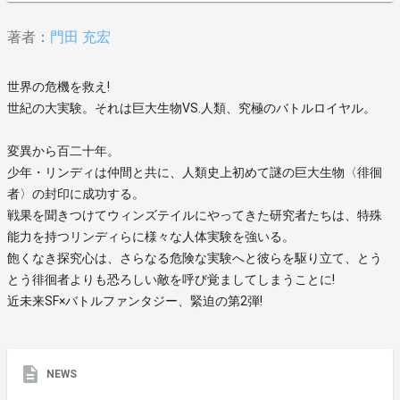
著者：
門田 充宏
世界の危機を救え!
世紀の大実験。それは巨大生物VS.人類、究極のバトルロイヤル。
変異から百二十年。
少年・リンディは仲間と共に、人類史上初めて謎の巨大生物〈徘徊
者〉の封印に成功する。
戦果を聞きつけてウィンズテイルにやってきた研究者たちは、特殊
能力を持つリンディらに様々な人体実験を強いる。
飽くなき探究心は、さらなる危険な実験へと彼らを駆り立て、とう
とう徘徊者よりも恐ろしい敵を呼び覚ましてしまうことに!
近未来SF×バトルファンタジー、緊迫の第2弾!
NEWS