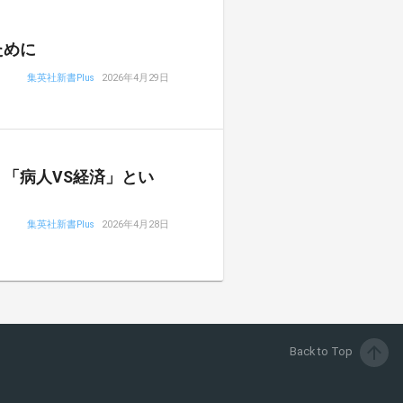
ために
集英社新書Plus
2026年4月29日
「病人VS経済」とい
集英社新書Plus
2026年4月28日
arrow_upward
Back to Top