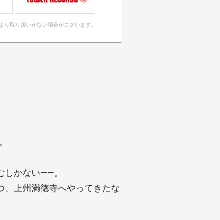
により取り扱いがない場合がございます。
。
。
むしかない――。
つ、上州満徳寺へやってきたな