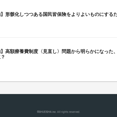
編】形骸化しつつある国民皆保険をよりよいものにする
編】高額療養費制度〈見直し〉問題から明らかになった、
立？
©
SHUEISHA inc.
All rights reserved.