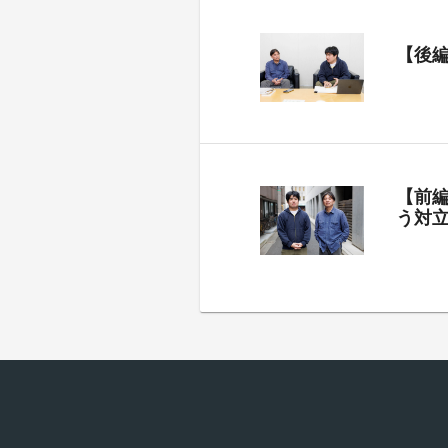
【後
【前
う対